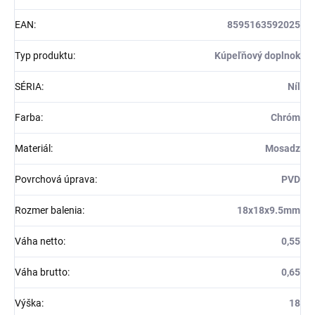
EAN
:
8595163592025
Typ produktu
:
Kúpeľňový doplnok
SÉRIA
:
Níl
Farba
:
Chróm
Materiál
:
Mosadz
Povrchová úprava
:
PVD
Rozmer balenia
:
18x18x9.5mm
Váha netto
:
0,55
Váha brutto
:
0,65
Výška
:
18