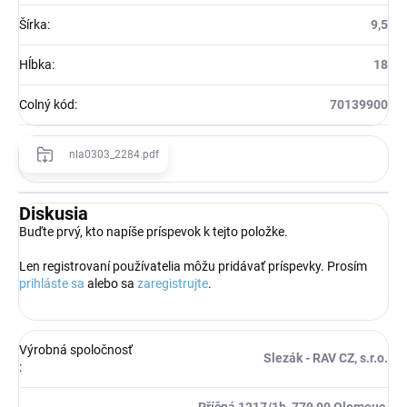
Šírka
:
9,5
Hĺbka
:
18
Colný kód
:
70139900
nla0303_2284.pdf
Diskusia
Buďte prvý, kto napíše príspevok k tejto položke.
Len registrovaní používatelia môžu pridávať príspevky. Prosím
prihláste sa
alebo sa
zaregistrujte
.
Výrobná spoločnosť
Slezák - RAV CZ, s.r.o.
:
Příčná 1217/1b, 779 00 Olomouc,