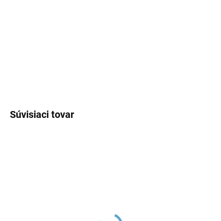
DORUČENIA
−
+
Pridať do košíka
DETAILNÉ INFORMÁCIE
OPÝTAŤ SA
Súvisiaci tovar