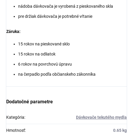
nádoba dávkovača je vyrobená z pieskovaného skla
pre držiak dávkovača je potrebné vŕtanie
Záruka:
15 rokov na pieskované sklo
15 rokov na odliatok
6 rokov na povrchovú úpravu
na čerpadlo podľa občianskeho zákonníka
Dodatočné parametre
Kategória
:
Dávkovače tekutého mydla
Hmotnosť
:
0.65 kg