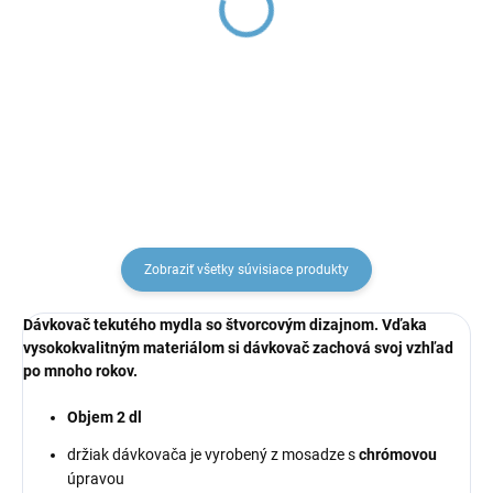
NIL - Umývadlová
NIL - Umývadlová
batéria bez výpuste,
batéria vstavaná, Chróm
Chróm NL126.0, RAV
NL135, RAV Slezák
Slezák
€62,73
€146,62
Zobraziť všetky súvisiace produkty
Dávkovač tekutého mydla so štvorcovým dizajnom. Vďaka
vysokokvalitným materiálom si dávkovač zachová svoj vzhľad
po mnoho rokov.
Objem 2 dl
držiak dávkovača je vyrobený z mosadze s
chrómovou
úpravou