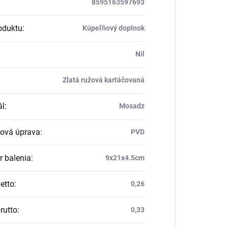
8595163597693
oduktu
:
Kúpeľňový doplnok
Níl
Zlatá ružová kartáčovaná
ál
:
Mosadz
ová úprava
:
PVD
 balenia
:
9x21x4.5cm
etto
:
0,26
rutto
:
0,33