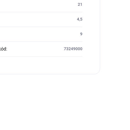
21
4,5
9
kód
:
73249000