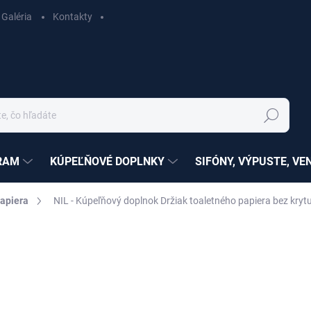
Galéria
Kontakty
Hľadať
RAM
KÚPEĽŇOVÉ DOPLNKY
SIFÓNY, VÝPUSTE, VE
papiera
NIL - Kúpeľňový doplnok Držiak toaletného papiera bez kry
ZNAČKA:
RAV SLEZÁK
nia
SÉRIA:
NÍL
€50,68
€41,20 bez DPH