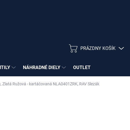
PRÁZDNY KOŠÍK
NÁKUPNÝ
KOŠÍK
NTILY
NÁHRADNÉ DIELY
OUTLET
tu, Zlatá Ružová - kartáčovaná NLA0401ZRK, RAV Slezák