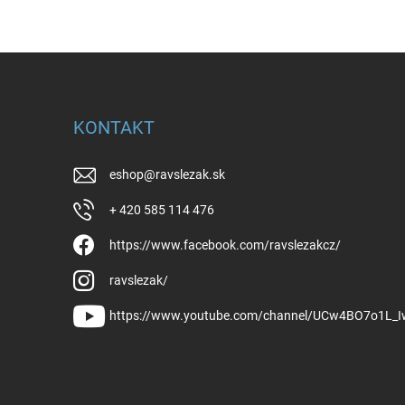
KONTAKT
eshop
@
ravslezak.sk
+ 420 585 114 476
https://www.facebook.com/ravslezakcz/
ravslezak/
https://www.youtube.com/channel/UCw4BO7o1L_