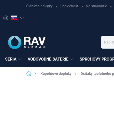
Prejsť
Články a novinky
Spoločnosť
Na stiahnutie
na
obsah
SÉRIA
VODOVODNÉ BATÉRIE
SPRCHOVÝ PROG
Domov
Kúpeľňové doplnky
Držiaky toaletného 
Neohodnotené
Podrobnosti hodnote