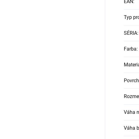
EAN
:
Typ pr
SÉRIA
:
Farba
:
Materi
Povrch
Rozmer
Váha n
Váha b