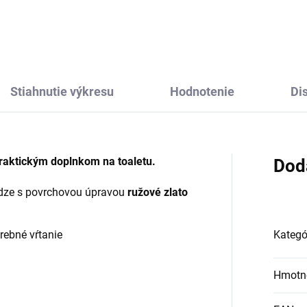
Stiahnutie výkresu
Hodnotenie
Di
 praktickým doplnkom na toaletu.
Dod
adze s povrchovou úpravou
ružové zlato
trebné vŕtanie
Kategó
Hmotn