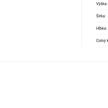
Výška
:
Šírka
:
Hĺbka
:
Colný 