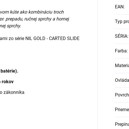
EAN
:
vom kúte ako kombináciu troch
r. prepadu, ručnej sprchy a hornej
Typ pr
nej sprchy.
SÉRIA
:
iami zo série NIL GOLD - CARTED SLIDE
Farba
:
Materi
 batérie).
Ovláda
6 rokov
ho zákonníka
Povrch
Prieme
Prepín