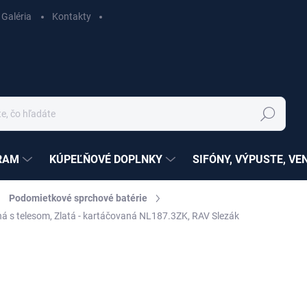
Galéria
Kontakty
Hľadať
RAM
KÚPEĽŇOVÉ DOPLNKY
SIFÓNY, VÝPUSTE, VE
Podomietkové sprchové batérie
á s telesom, Zlatá - kartáčovaná NL187.3ZK, RAV Slezák
ZNAČKA:
RAV SLEZÁK
nia
SÉRIA:
NÍL
€332,35