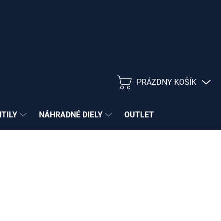
PRÁZDNY KOŠÍK
NÁKUPNÝ
KOŠÍK
NTILY
NÁHRADNÉ DIELY
OUTLET