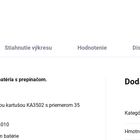
Stiahnutie výkresu
Hodnotenie
Di
atéria s prepínačom.
Dod
kou kartušou KA3502 s priemerom 35
Kategó
A4010
Hmotn
m batérie