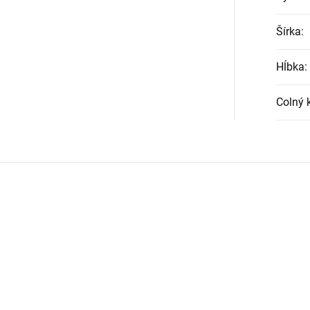
Šírka
:
Hĺbka
:
Colný 