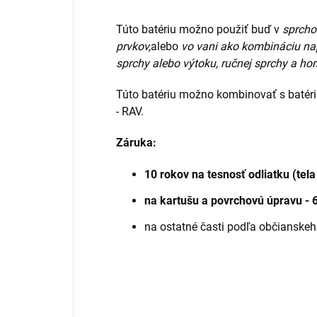
Túto batériu možno použiť buď v
sprcho
prvkov,
alebo
vo vani ako kombináciu nap
sprchy alebo výtoku, ručnej sprchy a hor
Túto batériu možno kombinovať s batér
- RAV.
Záruka:
10 rokov na tesnosť odliatku (tela
na kartušu a povrchovú úpravu - 
na ostatné časti podľa občianske