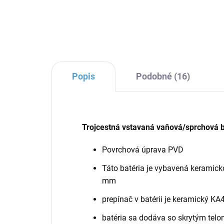
Popis
Podobné (16)
Trojcestná vstavaná vaňová/sprchová b
Povrchová úprava PVD
Táto batéria je vybavená keramic
mm
prepínač v batérii je keramický K
batéria sa dodáva so skrytým telo