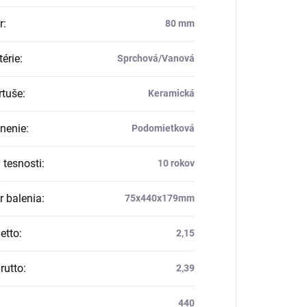
r
:
80 mm
térie
:
Sprchová/Vanová
rtuše
:
Keramická
nenie
:
Podomietková
 tesnosti
:
10 rokov
 balenia
:
75x440x179mm
etto
:
2,15
rutto
:
2,39
440