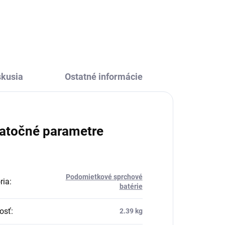
skusia
Ostatné informácie
atočné parametre
Podomietkové sprchové
ria
:
batérie
osť
:
2.39 kg