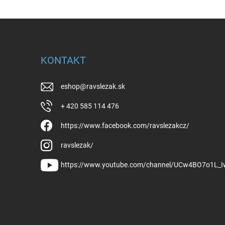
KONTAKT
eshop
@
ravslezak.sk
+ 420 585 114 476
https://www.facebook.com/ravslezakcz/
ravslezak/
https://www.youtube.com/channel/UCw4BO7o1L_