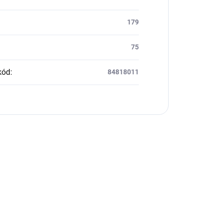
179
75
kód
:
84818011