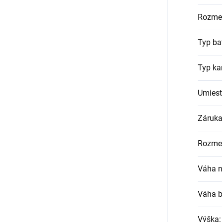
Rozme
Typ ba
Typ ka
Umiest
Záruka
Rozmer
Váha n
Váha b
Výška
: