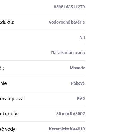
8595163511279
oduktu
:
Vodovodné batérie
Níl
Zlatá kartáčovaná
ál
:
Mosadz
nie
:
Pákové
ová úprava
:
PVD
r kartuše
:
35 mm KA3502
ač vody
:
Keramický KA4010