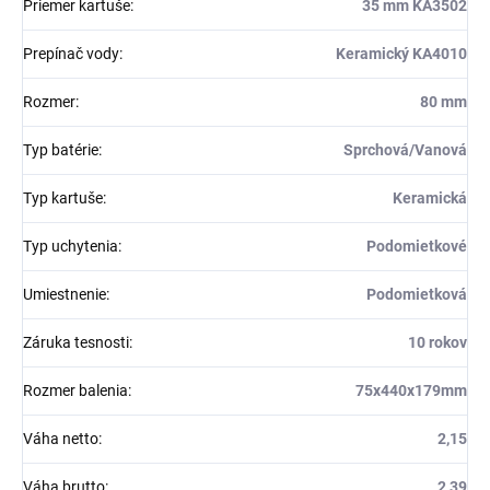
Priemer kartuše
:
35 mm KA3502
Prepínač vody
:
Keramický KA4010
Rozmer
:
80 mm
Typ batérie
:
Sprchová/Vanová
Typ kartuše
:
Keramická
Typ uchytenia
:
Podomietkové
Umiestnenie
:
Podomietková
Záruka tesnosti
:
10 rokov
Rozmer balenia
:
75x440x179mm
Váha netto
:
2,15
Váha brutto
:
2,39