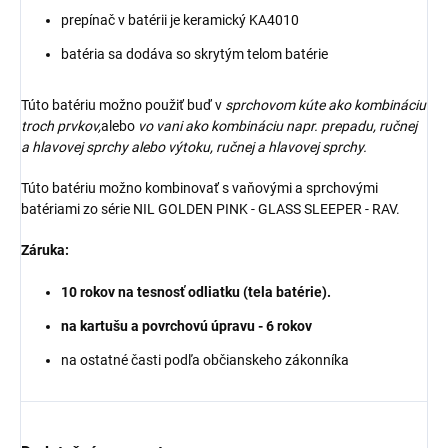
prepínač v batérii je keramický KA4010
batéria sa dodáva so skrytým telom batérie
Túto batériu možno použiť buď v
sprchovom kúte ako kombináciu
troch prvkov,
alebo
vo vani ako kombináciu napr. prepadu, ručnej
a hlavovej sprchy alebo výtoku, ručnej a hlavovej sprchy.
Túto batériu možno kombinovať s vaňovými a sprchovými
batériami zo série NIL GOLDEN PINK - GLASS SLEEPER - RAV.
Záruka:
10 rokov na tesnosť odliatku (tela batérie).
na kartušu a povrchovú úpravu - 6 rokov
na ostatné časti podľa občianskeho zákonníka