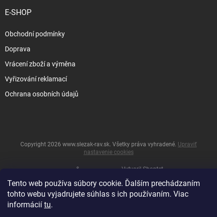
E-SHOP
Obchodní podmínky
Doprava
Vrácení zboží a výměna
Vyřizování reklamací
Ochrana osobních údajů
Copyright 2026
www.slezak-rav.sk
. Všetky práva vyhradené.
Upraviť
nastavenie cookies
&
Vytvoril Shoptet
Tento web používa súbory cookie. Ďalším prechádzaním
tohto webu vyjadrujete súhlas s ich používaním. Viac
informácií
tu
.