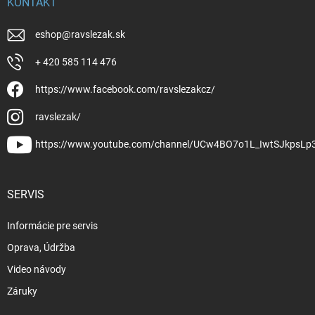
KONTAKT
eshop
@
ravslezak.sk
+ 420 585 114 476
https://www.facebook.com/ravslezakcz/
ravslezak/
https://www.youtube.com/channel/UCw4BO7o1L_IwtSJkpsLp
SERVIS
Informácie pre servis
Oprava, Údržba
Video návody
Záruky