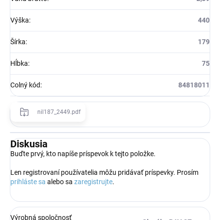
Výška
:
440
Šírka
:
179
Hĺbka
:
75
Colný kód
:
84818011
nil187_2449.pdf
Diskusia
Buďte prvý, kto napíše príspevok k tejto položke.
Len registrovaní používatelia môžu pridávať príspevky. Prosím
prihláste sa
alebo sa
zaregistrujte
.
Výrobná spoločnosť