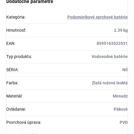
Dodatočné parametre
Kategória
:
Podomietkové sprchové batérie
Hmotnosť
:
2.39 kg
EAN
:
8595163523531
Typ produktu
:
Vodovodné batérie
SÉRIA
:
Níl
Farba
:
Zlatá ružová lesklá
Materiál
:
Mosadz
Ovládanie
:
Pákové
Povrchová úprava
:
PVD