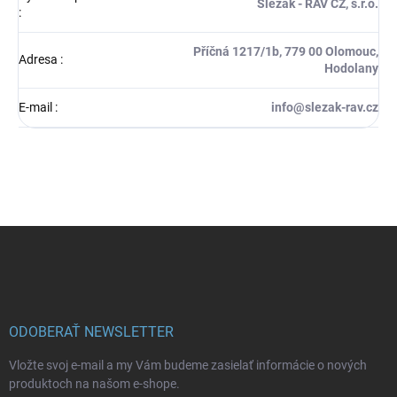
Slezák - RAV CZ, s.r.o.
:
Příčná 1217/1b, 779 00 Olomouc,
Adresa
:
Hodolany
E-mail
:
info@slezak-rav.cz
Z
á
p
ä
t
i
ODOBERAŤ NEWSLETTER
e
Vložte svoj e-mail a my Vám budeme zasielať informácie o nových
produktoch na našom e-shope.