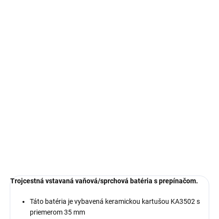
€332,35
€270,20 bez DPH
Jednotková
SKLADOM
cena:
MOŽNOSTI
DORUČENIA
−
+
Pridať do košíka
DETAILNÉ INFORMÁCIE
OPÝTAŤ SA
Trojcestná vstavaná vaňová/sprchová batéria s prepínačom.
Táto batéria je vybavená keramickou kartušou KA3502 s
priemerom 35 mm