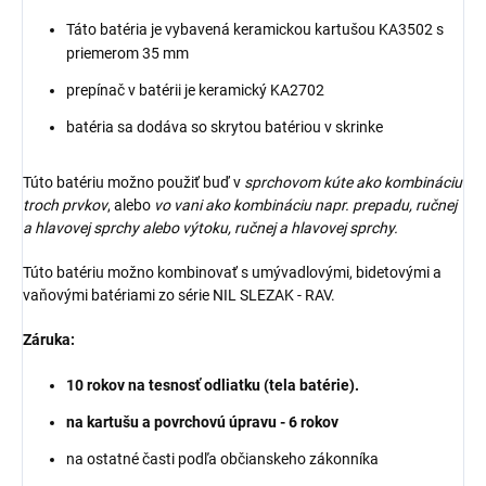
Táto batéria je vybavená keramickou kartušou KA3502 s
priemerom 35 mm
prepínač v batérii je keramický KA2702
batéria sa dodáva so skrytou batériou v skrinke
Túto batériu možno použiť buď v
sprchovom kúte ako kombináciu
troch prvkov
, alebo
vo vani ako kombináciu napr. prepadu, ručnej
a hlavovej sprchy alebo výtoku, ručnej a hlavovej sprchy.
Túto batériu možno kombinovať s umývadlovými, bidetovými a
vaňovými batériami zo série NIL
SLEZAK
- RAV.
Záruka:
10 rokov na tesnosť odliatku (tela batérie).
na kartušu a povrchovú úpravu - 6 rokov
na ostatné časti podľa občianskeho zákonníka