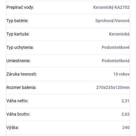
Prepínač vody
:
Keramický KA2702
Typ batérie
:
Sprchová/Vanová
Typ kartuše
:
Keramická
Typ uchytenia
:
Podomietkové
Umiestnenie
:
Podomietková
Záruka tesnosti
:
10 rokov
Rozmer balenia
:
270x235x120mm
Váha netto
:
2,31
Váha brutto
:
2,62
Výška
:
240