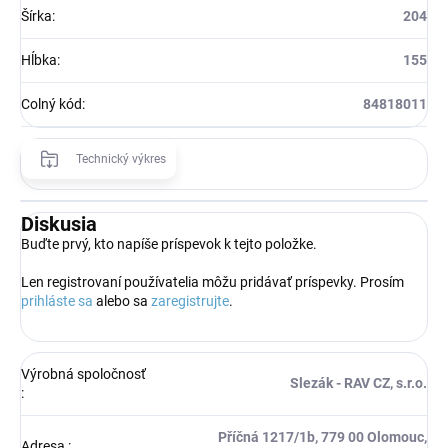
Šírka
:
204
Hĺbka
:
155
Colný kód
:
84818011
Technický výkres
Diskusia
Buďte prvý, kto napíše príspevok k tejto položke.
Len registrovaní používatelia môžu pridávať príspevky. Prosím
prihláste sa
alebo sa
zaregistrujte
.
Výrobná spoločnosť
Slezák - RAV CZ, s.r.o.
:
Příčná 1217/1b, 779 00 Olomouc,
Adresa
: