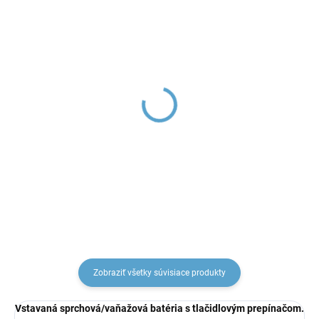
Kartuš keramická ø
Keramická kartuša
35mm - nízka, Modrá
prepínača D8700
KA3502, RAV Slezák
(trojcestný) KA2702
€8,49
€15,87
Zobraziť všetky súvisiace produkty
Vstavaná sprchová/vaňažová batéria s tlačidlovým prepínačom.