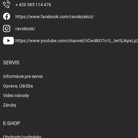
+ 420 585 114 476
https://www.facebook.com/ravslezakcz/
ravslezak/
https://www.youtube.com/channel/UCw4BO7o1L_IwtSJkpsLp
SERVIS
Informácie pre servis
Oprava, Údržba
Video návody
Záruky
E-SHOP
Obchodní podmínky