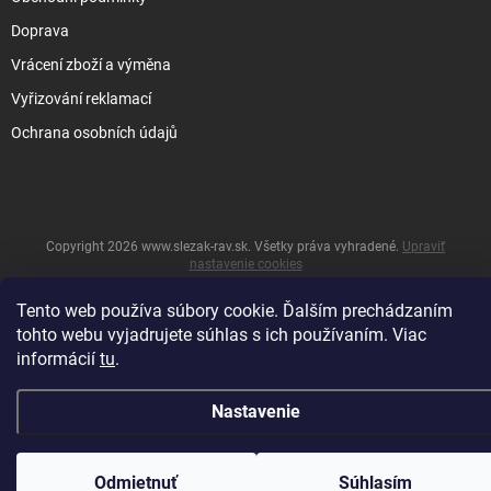
Doprava
Vrácení zboží a výměna
Vyřizování reklamací
Ochrana osobních údajů
Copyright 2026
www.slezak-rav.sk
. Všetky práva vyhradené.
Upraviť
nastavenie cookies
&
Vytvoril Shoptet
Tento web používa súbory cookie. Ďalším prechádzaním
tohto webu vyjadrujete súhlas s ich používaním. Viac
informácií
tu
.
Nastavenie
Odmietnuť
Súhlasím