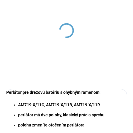
COLORADO -
Umývadlová batéria s
flexibilným ramienkom
bez výpuste, Chróm/
€102,95
Čierna CO119.0/16, RAV
Slezák
Perlátor
pre drezovú batériu s ohybným ramenom:
AM719.X/11C, AM719.X/11B, AM719.X/11R
perlátor má dve polohy, klasický prúd a sprchu
polohu zmeníte otočením perlátora