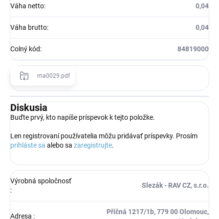
Váha netto
:
0,04
Váha brutto
:
0,04
Colný kód
:
84819000
ma0029.pdf
Diskusia
Buďte prvý, kto napíše príspevok k tejto položke.
Len registrovaní používatelia môžu pridávať príspevky. Prosím
prihláste sa
alebo sa
zaregistrujte
.
Výrobná spoločnosť
Slezák - RAV CZ, s.r.o.
:
Příčná 1217/1b, 779 00 Olomouc,
Adresa
: