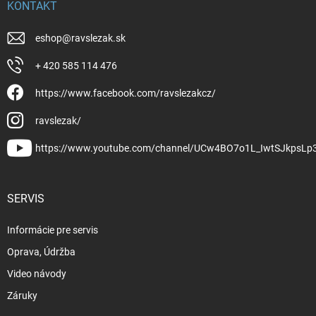
KONTAKT
eshop
@
ravslezak.sk
+ 420 585 114 476
https://www.facebook.com/ravslezakcz/
ravslezak/
https://www.youtube.com/channel/UCw4BO7o1L_IwtSJkpsLp
SERVIS
Informácie pre servis
Oprava, Údržba
Video návody
Záruky