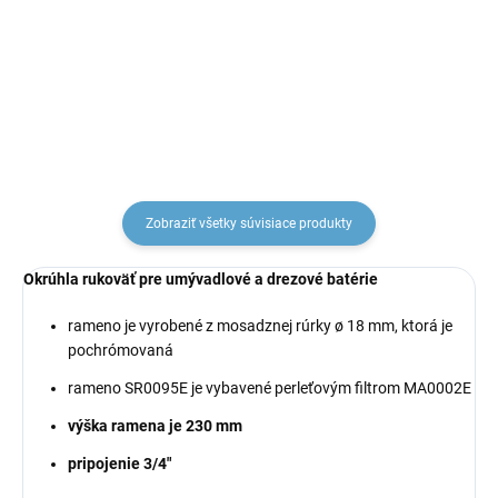
€2,71
€5,29
Zobraziť všetky súvisiace produkty
Okrúhla rukoväť pre umývadlové a drezové batérie
rameno je vyrobené z mosadznej rúrky ø 18 mm, ktorá je
pochrómovaná
rameno SR0095E je vybavené perleťovým filtrom MA0002E
výška ramena je 230 mm
pripojenie 3/4"