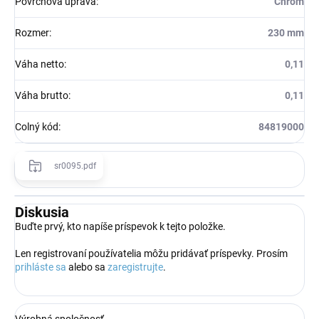
Povrchová úprava
:
Chróm
Rozmer
:
230 mm
Váha netto
:
0,11
Váha brutto
:
0,11
Colný kód
:
84819000
sr0095.pdf
Diskusia
Buďte prvý, kto napíše príspevok k tejto položke.
Len registrovaní používatelia môžu pridávať príspevky. Prosím
prihláste sa
alebo sa
zaregistrujte
.
Výrobná spoločnosť