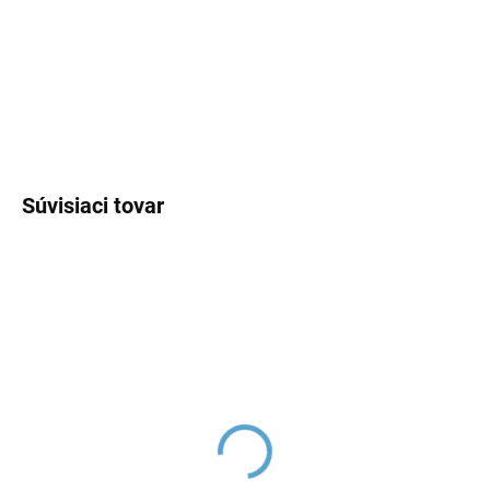
−
+
Pridať do košíka
DETAILNÉ INFORMÁCIE
OPÝTAŤ SA
Súvisiaci tovar
Perlátor M22x1, Chróm
Perlátor sporiaci, Chróm
MA0002, RAV Slezák
MA0021, RAV Slezák