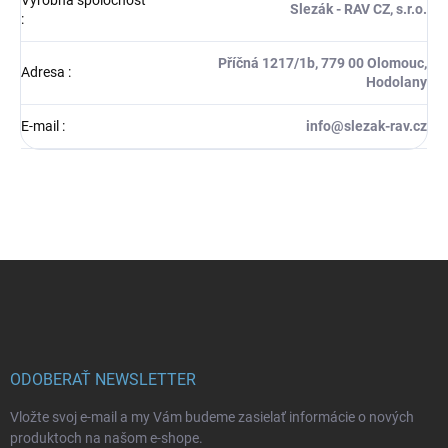
Slezák - RAV CZ, s.r.o.
:
Příčná 1217/1b, 779 00 Olomouc,
Adresa
:
Hodolany
E-mail
:
info@slezak-rav.cz
Z
á
p
ä
t
i
ODOBERAŤ NEWSLETTER
e
Vložte svoj e-mail a my Vám budeme zasielať informácie o nových
produktoch na našom e-shope.