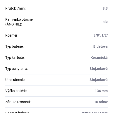
Prutok l/min
:
8.3
Ramienko otočné
nie
(ÁNO,NIE)
:
Rozmer
:
3/8'', 1/2''
Typ batérie
:
Bidetová
Typ kartuše
:
Keramická
Typ uchytenia
:
Stojankové
Umiestnenie
:
Stojanková
Výška batérie
:
136 mm
Záruka tesnosti
:
10 rokov
Rozmer balenia
:
93x315x164mm