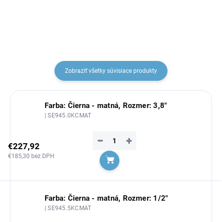
Zobraziť všetky súvisiace produkty
Farba: Čierna - matná, Rozmer: 3,8"
| SE945.0KCMAT
−
+
€227,92
€185,30 bez DPH
Do košíka
Farba: Čierna - matná, Rozmer: 1/2"
| SE945.5KCMAT