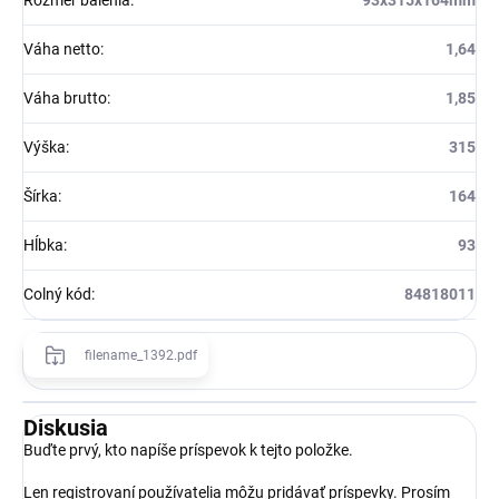
Váha netto
:
1,64
Váha brutto
:
1,85
Výška
:
315
Šírka
:
164
Hĺbka
:
93
Colný kód
:
84818011
filename_1392.pdf
Diskusia
Buďte prvý, kto napíše príspevok k tejto položke.
Len registrovaní používatelia môžu pridávať príspevky. Prosím