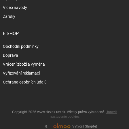
Video návody
Záruky
E-SHOP
Obchodní podmínky
Doprava
Vrácení zboží a výměna
Vyřizování reklamací
Ochrana osobních údajů
Copyright 2026
www.slezak-rav.sk
. Všetky práva vyhradené.
Upraviť
nastavenie cookies
&
Vytvoril Shoptet