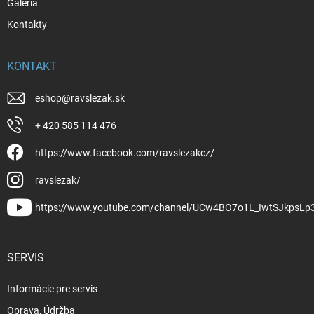
Galéria
Kontakty
KONTAKT
eshop
@
ravslezak.sk
+ 420 585 114 476
https://www.facebook.com/ravslezakcz/
ravslezak/
https://www.youtube.com/channel/UCw4BO7o1L_IwtSJkpsLp
SERVIS
Informácie pre servis
Oprava, Údržba