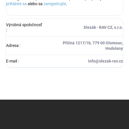
prihláste sa
alebo sa
zaregistrujte
.
Výrobná spoločnosť
Slezák - RAV CZ, s.r.o.
:
Příčná 1217/1b, 779 00 Olomouc,
Adresa
:
Hodolany
E-mail
:
info@slezak-rav.cz
Z
á
p
ä
t