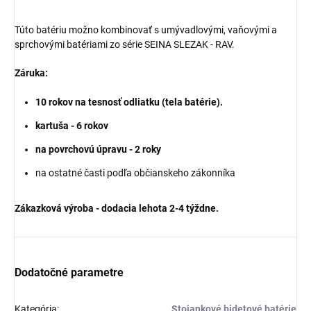
Túto batériu možno kombinovať s umývadlovými, vaňovými a
sprchovými batériami zo série SEINA SLEZAK - RAV.
Záruka:
10 rokov na tesnosť odliatku (tela batérie).
kartuša - 6 rokov
na povrchovú úpravu - 2 roky
na ostatné časti podľa občianskeho zákonníka
Zákazková výroba - dodacia lehota 2-4 týždne.
Dodatočné parametre
Kategória
:
Stojankové bidetové batérie