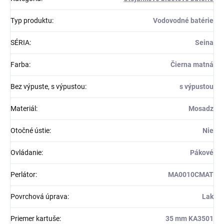
Typ produktu
:
Vodovodné batérie
SÉRIA
:
Seina
Farba
:
Čierna matná
Bez výpuste, s výpustou
:
s výpustou
Materiál
:
Mosadz
Otočné ústie
:
Nie
Ovládanie
:
Pákové
Perlátor
:
MA0010CMAT
Povrchová úprava
:
Lak
Priemer kartuše
:
35 mm KA3501