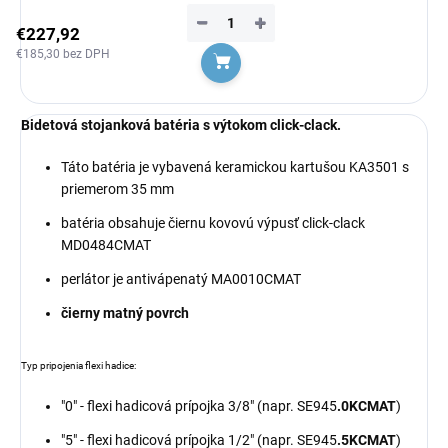
−
+
€227,92
€185,30 bez DPH
Do košíka
Bidetová stojanková batéria s výtokom click-clack.
Táto batéria je vybavená keramickou kartušou KA3501 s
priemerom 35 mm
batéria obsahuje čiernu kovovú výpusť click-clack
MD0484CMAT
perlátor je antivápenatý MA0010CMAT
čierny matný povrch
Typ pripojenia flexi hadice:
"0" - flexi hadicová prípojka 3/8" (napr. SE945
.0KCMAT
)
"5" - flexi hadicová prípojka 1/2" (napr. SE945
.5KCMAT
)