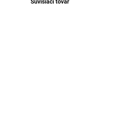
Súvisiaci tovar
Perlátor, Chróm MA0023,
Ka
RAV Slezák
35
KA
€5,29
€8