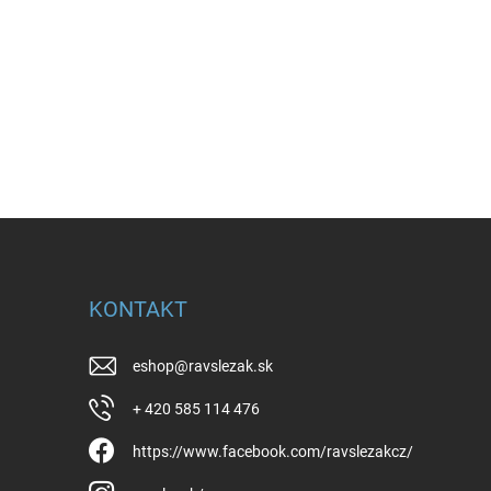
KONTAKT
eshop
@
ravslezak.sk
+ 420 585 114 476
https://www.facebook.com/ravslezakcz/