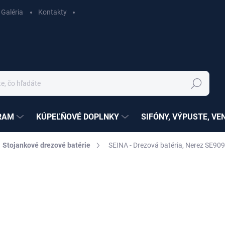
Galéria
Kontakty
Hľadať
RAM
KÚPEĽŇOVÉ DOPLNKY
SIFÓNY, VÝPUSTE, VE
Stojankové drezové batérie
SEINA - Drezová batéria, Nerez SE909
ZNAČKA:
RAV SLEZÁK
nia
SÉRIA:
SEINA
€66,30
€53,90 bez DPH