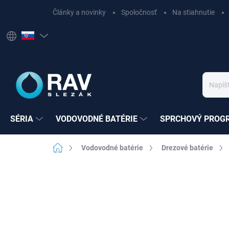
Prejsť
Články a novinky
Spoločnosť
Na stiahnutie
na
obsah
SÉRIA
VODOVODNÉ BATÉRIE
SPRCHOVÝ PROG
Domov
Vodovodné batérie
Drezové batérie
Neohodnotené
Podrobnosti hodnote