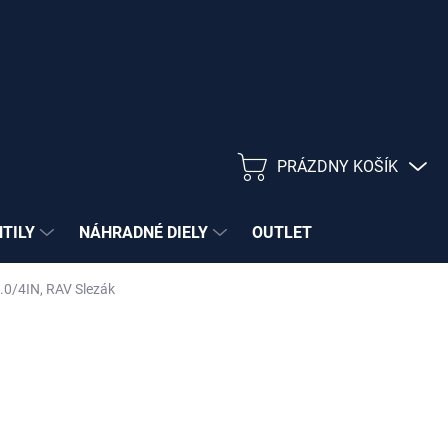
PRÁZDNY KOŠÍK
NÁKUPNÝ
KOŠÍK
NTILY
NÁHRADNÉ DIELY
OUTLET
.0/4IN, RAV Slezák