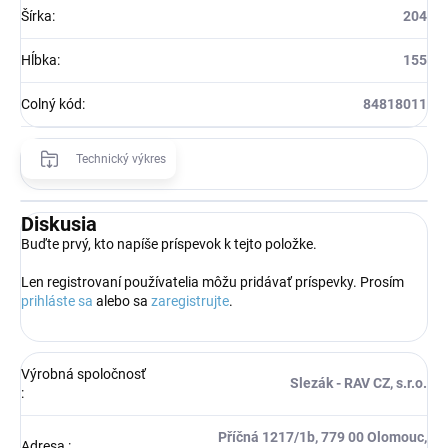
Šírka
:
204
Hĺbka
:
155
Colný kód
:
84818011
Technický výkres
Diskusia
Buďte prvý, kto napíše príspevok k tejto položke.
Len registrovaní používatelia môžu pridávať príspevky. Prosím
prihláste sa
alebo sa
zaregistrujte
.
Výrobná spoločnosť
Slezák - RAV CZ, s.r.o.
:
Příčná 1217/1b, 779 00 Olomouc,
Adresa
: