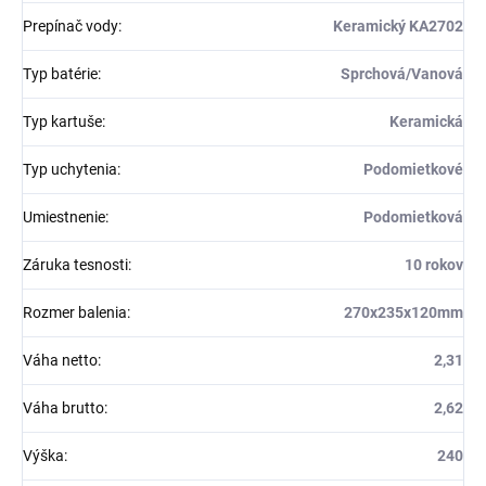
Prepínač vody
:
Keramický KA2702
Typ batérie
:
Sprchová/Vanová
Typ kartuše
:
Keramická
Typ uchytenia
:
Podomietkové
Umiestnenie
:
Podomietková
Záruka tesnosti
:
10 rokov
Rozmer balenia
:
270x235x120mm
Váha netto
:
2,31
Váha brutto
:
2,62
Výška
:
240