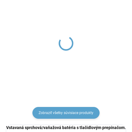
Kartuš keramická ø
Keramická kartuša
35mm - nízka, Modrá
prepínača D8700
KA3502, RAV Slezák
(trojcestný) KA2702
€8,49
€15,87
Zobraziť všetky súvisiace produkty
Vstavaná sprchová/vaňažová batéria s tlačidlovým prepínačom.