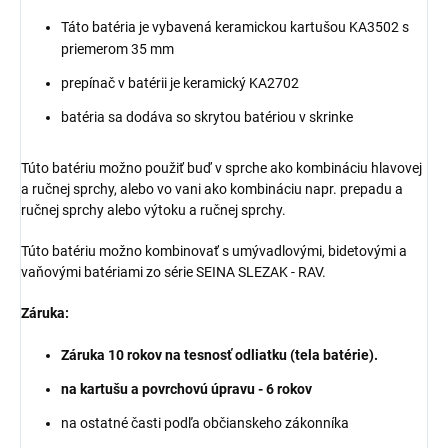
Táto batéria je vybavená keramickou kartušou KA3502 s
priemerom 35 mm
prepínač v batérii je keramický KA2702
batéria sa dodáva so skrytou batériou v skrinke
Túto batériu možno použiť buď v
sprche ako kombináciu hlavovej
a ručnej sprchy
, alebo
vo vani ako kombináciu napr. prepadu a
ručnej sprchy alebo výtoku a ručnej sprchy
.
Túto batériu možno kombinovať s umývadlovými, bidetovými a
vaňovými batériami zo série SEINA
SLEZAK - RAV.
Záruka:
Záruka 10 rokov na tesnosť odliatku (tela batérie).
na kartušu a povrchovú úpravu - 6 rokov
na ostatné časti podľa občianskeho zákonníka