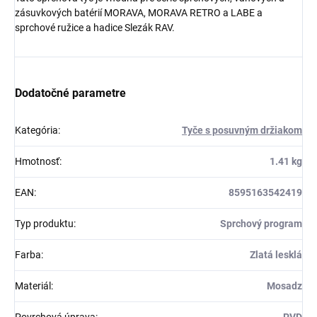
zásuvkových batérií
MORAVA
,
MORAVA RETRO
a
LABE
a
sprchové ružice
a hadice
Slezák RAV.
Dodatočné parametre
Kategória
:
Tyče s posuvným držiakom
Hmotnosť
:
1.41 kg
EAN
:
8595163542419
Typ produktu
:
Sprchový program
Farba
:
Zlatá lesklá
Materiál
:
Mosadz