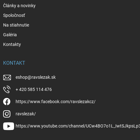
Články a novinky
Spoločnosť
Na stiahnutie
Galéria
Kontakty
KONTAKT
eshop
@
ravslezak.sk
+ 420 585 114 476
https://www.facebook.com/ravslezakcz/
ravslezak/
https://www.youtube.com/channel/UCw4BO7o1L_IwtSJkpsLp