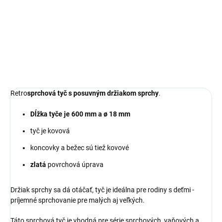
−
+
Pridať do košíka
DETAILNÉ INFORMÁCIE
OPÝTAŤ SA
Retro
sprchová tyč
s posuvným držiakom sprchy
.
Dĺžka tyče je 600 mm a ø 18 mm
tyč je kovová
koncovky a bežec sú tiež kovové
zlatá
povrchová úprava
Držiak sprchy sa dá otáčať, tyč je ideálna pre rodiny s deťmi -
príjemné sprchovanie pre malých aj veľkých.
Táto sprchová tyč je vhodná pre série sprchových, vaňových a