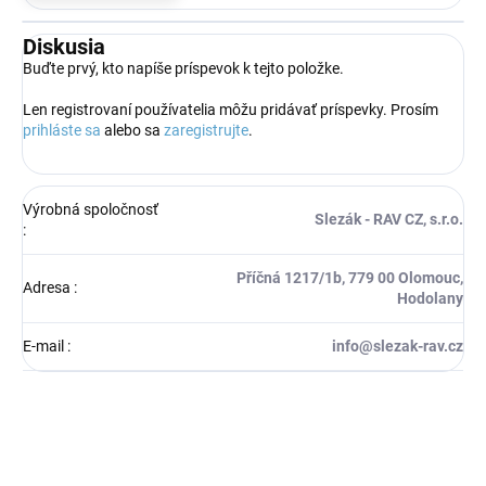
Diskusia
Buďte prvý, kto napíše príspevok k tejto položke.
Len registrovaní používatelia môžu pridávať príspevky. Prosím
prihláste sa
alebo sa
zaregistrujte
.
Výrobná spoločnosť
Slezák - RAV CZ, s.r.o.
:
Příčná 1217/1b, 779 00 Olomouc,
Adresa
:
Hodolany
E-mail
:
info@slezak-rav.cz