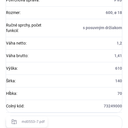
Povrchová úprava
:
PVD
Rozmer
:
600, ø 18
Ručné sprchy, počet
s posuvným držiakom
funkcií
:
Váha netto
:
1,2
Váha brutto
:
1,41
Výška
:
610
Šírka
:
140
Hĺbka
:
70
Colný kód
:
73249000
md0553--7.pdf