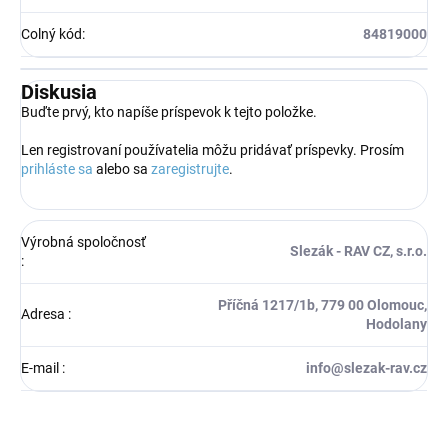
Colný kód
:
84819000
Diskusia
Buďte prvý, kto napíše príspevok k tejto položke.
Len registrovaní používatelia môžu pridávať príspevky. Prosím
prihláste sa
alebo sa
zaregistrujte
.
Výrobná spoločnosť
Slezák - RAV CZ, s.r.o.
:
Příčná 1217/1b, 779 00 Olomouc,
Adresa
:
Hodolany
E-mail
:
info@slezak-rav.cz