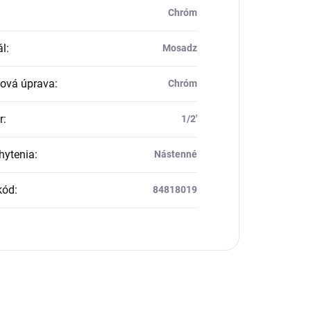
Chróm
ál
:
Mosadz
ová úprava
:
Chróm
r
:
1/2'
hytenia
:
Nástenné
kód
:
84818019