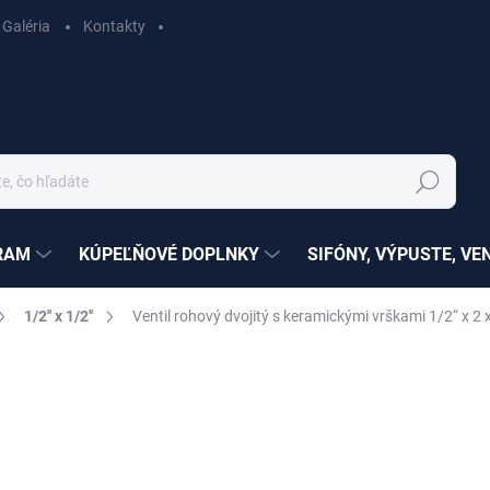
Galéria
Kontakty
Hľadať
RAM
KÚPEĽŇOVÉ DOPLNKY
SIFÓNY, VÝPUSTE, VE
1/2'' x 1/2''
Ventil rohový dvojitý s keramickými vrškami 1/2“ x 2
nia
ZNAČKA:
RAV SLEZÁK
€22,14
€18 bez DPH