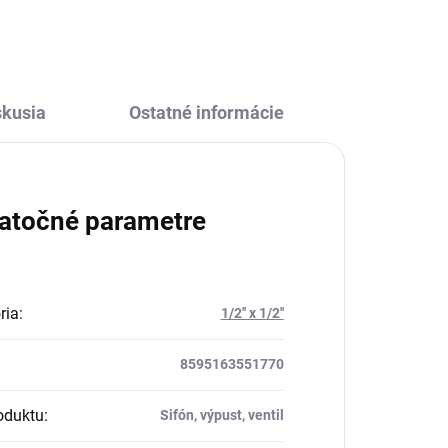
skusia
Ostatné informácie
atočné parametre
ria
:
1/2'' x 1/2''
8595163551770
oduktu
:
Sifón, výpust, ventil