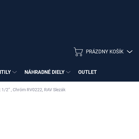
PRÁZDNY KOŠÍK
NÁKUPNÝ
KOŠÍK
NTILY
NÁHRADNÉ DIELY
OUTLET
 x 1/2“ , Chróm RV0222, RAV Slezák