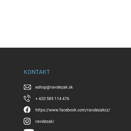
KONTAKT
eshop
@
ravslezak.sk
+ 420 585 114 476
https://www.facebook.com/ravslezakcz/
ravslezak/