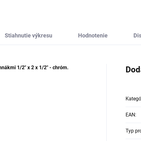
Stiahnutie výkresu
Hodnotenie
Di
hnákmi 1/2" x 2 x 1/2" - chróm.
Dod
Kategó
EAN
:
Typ pr