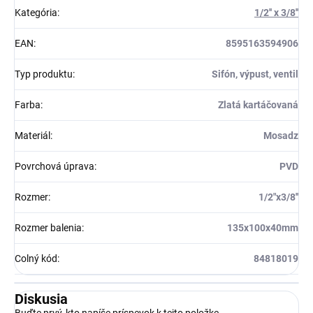
Kategória
:
1/2'' x 3/8''
EAN
:
8595163594906
Typ produktu
:
Sifón, výpust, ventil
Farba
:
Zlatá kartáčovaná
Materiál
:
Mosadz
Povrchová úprava
:
PVD
Rozmer
:
1/2"x3/8''
Rozmer balenia
:
135x100x40mm
Colný kód
:
84818019
Diskusia
Buďte prvý, kto napíše príspevok k tejto položke.