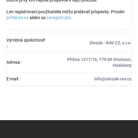
Len registrovaní používatelia môžu pridávať príspevky. Prosím
prihláste sa
alebo sa
zaregistrujte
.
Výrobná spoločnosť
Slezák - RAV CZ, s.r.o.
:
Příčná 1217/1b, 779 00 Olomouc,
Adresa
:
Hodolany
E-mail
:
info@slezak-rav.cz
Z
á
p