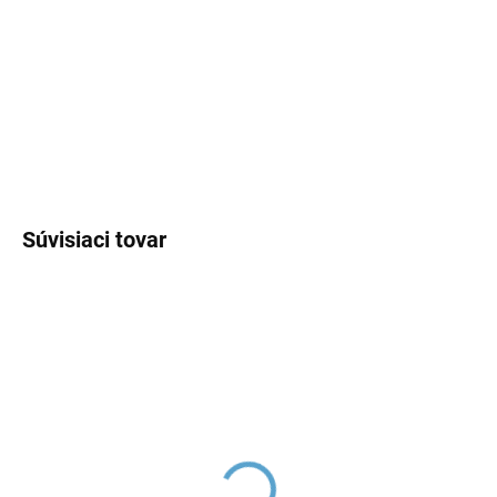
−
+
Pridať do košíka
DETAILNÉ INFORMÁCIE
OPÝTAŤ SA
Súvisiaci tovar
Výpusť umývadlová
Sifón umývadlový 5/4",