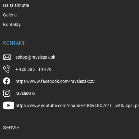
Na stiahnutie
Galéria
Kontakty
KONTAKT
eshop
@
ravslezak.sk
+ 420 585 114 476
https://www.facebook.com/ravslezakcz/
ravslezak/
https://www.youtube.com/channel/UCw4BO7o1L_IwtSJkpsLp
SERVIS