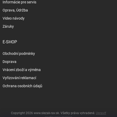
Informácie pre servis
Oprava, Údržba
Video návody
Záruky
E-SHOP
Obchodní podmínky
Doprava
Vrácení zboží a výměna
Vyřizování reklamací
Ochrana osobních údajů
Copyright 2026
www.slezak-rav.sk
. Všetky práva vyhradené.
Upraviť