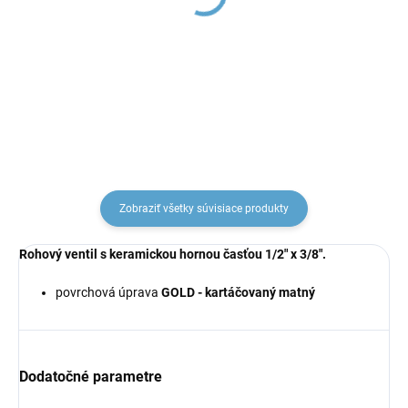
CLICK-CLACK 5/4 , Zlatá
Zlatá - kartáčovaná
- kartáčovaná
MD0232ZK, RAV Slezák
MD0484ZK, RAV Slezák
€37,15
€79,34
Zobraziť všetky súvisiace produkty
Rohový ventil
s keramickou hornou časťou
1/2" x 3/8".
povrchová úprava
GOLD - kartáčovaný matný
Dodatočné parametre