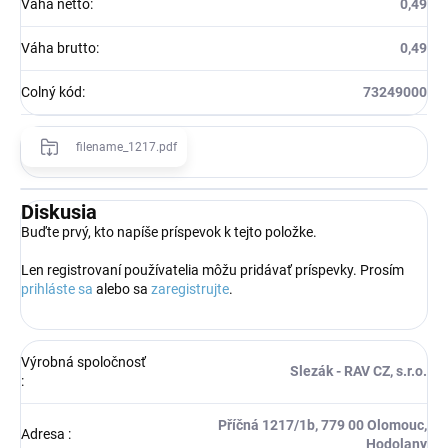
Váha netto
:
0,49
Váha brutto
:
0,49
Colný kód
:
73249000
filename_1217.pdf
Diskusia
Buďte prvý, kto napíše príspevok k tejto položke.
Len registrovaní používatelia môžu pridávať príspevky. Prosím
prihláste sa
alebo sa
zaregistrujte
.
Výrobná spoločnosť
Slezák - RAV CZ, s.r.o.
:
Příčná 1217/1b, 779 00 Olomouc,
Adresa
:
Hodolany