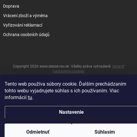
Doprava
Vrácení zboží a výměna
Vyřizování reklamací
Ochrana osobních údajů
Copyright 2026
www.slezak-rav.sk
. Všetky práva vyhradené.
Upraviť
nastavenie cookies
&
Vytvoril Shoptet
Tento web používa súbory cookie. Ďalším prechádzaním
tohto webu vyjadrujete súhlas s ich používaním. Viac
informácií
tu
.
Nastavenie
Odmietnuť
Súhlasím