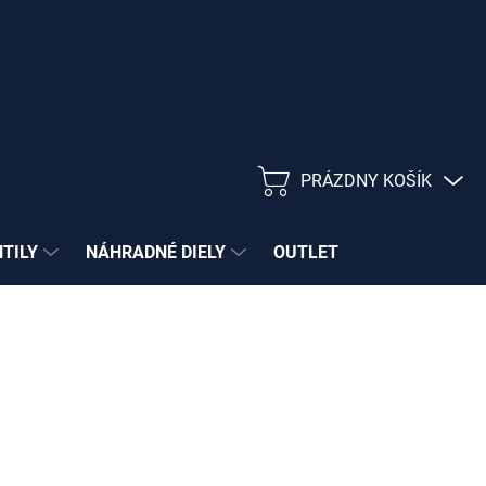
PRÁZDNY KOŠÍK
NÁKUPNÝ
KOŠÍK
NTILY
NÁHRADNÉ DIELY
OUTLET