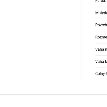
Farba
:
Materi
Povrch
Rozmer
Váha n
Váha b
Colný 