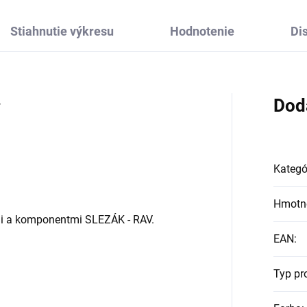
Stiahnutie výkresu
Hodnotenie
Di
.
Dod
Kategó
Hmotn
mi a komponentmi SLEZÁK - RAV.
EAN
:
Typ pr