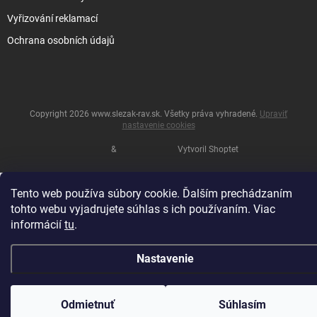
Vyřizování reklamací
Ochrana osobních údajů
Copyright 2026
www.slezak-rav.sk
. Všetky práva vyhradené.
Upraviť
nastavenie cookies
&
Vytvoril Shoptet
Tento web používa súbory cookie. Ďalším prechádzaním
tohto webu vyjadrujete súhlas s ich používaním. Viac
informácií
tu
.
Nastavenie
Odmietnuť
Súhlasím