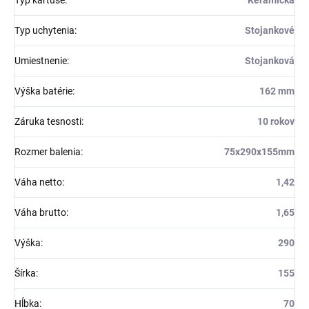
Typ uchytenia
:
Stojankové
Umiestnenie
:
Stojanková
Výška batérie
:
162 mm
Záruka tesnosti
:
10 rokov
Rozmer balenia
:
75x290x155mm
Váha netto
:
1,42
Váha brutto
:
1,65
Výška
:
290
Šírka
:
155
Hĺbka
:
70