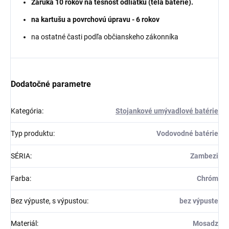
Záruka 10 rokov na tesnosť odliatku (tela batérie).
na kartušu a povrchovú úpravu - 6 rokov
na ostatné časti podľa občianskeho zákonníka
Dodatočné parametre
Kategória
:
Stojankové umývadlové batérie
Typ produktu
:
Vodovodné batérie
SÉRIA
:
Zambezi
Farba
:
Chróm
Bez výpuste, s výpustou
:
bez výpuste
Materiál
:
Mosadz