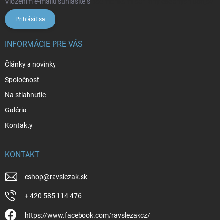
Vložením e-mailu súhlasíte s
podmienkami ochrany osobných údajov
Prihlásiť sa
INFORMÁCIE PRE VÁS
Články a novinky
Spoločnosť
Na stiahnutie
Galéria
Kontakty
KONTAKT
eshop
@
ravslezak.sk
+ 420 585 114 476
https://www.facebook.com/ravslezakcz/