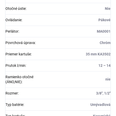
Otočné ústie
:
Nie
Ovládanie
:
Pákové
Perlátor
:
MA0001
Povrchová úprava
:
Chróm
Priemer kartuše
:
35 mm KA3502
Prutok l/min
:
12 – 14
Ramienko otočné
nie
(ÁNO,NIE)
:
Rozmer
:
3/8'', 1/2''
Typ batérie
:
Umývadlová
Typ kartuše
:
Keramická