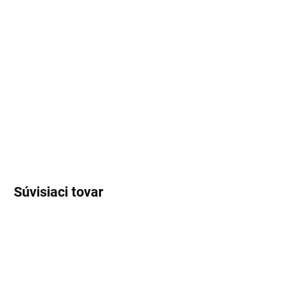
€61,25
€45,14
€36,70 bez DPH
Jednotková
Zvoľte variant
cena:
DETAILNÉ INFORMÁCIE
OPÝTAŤ SA
Súvisiaci tovar
DO VYPREDANIA
DO VYPREDANIA
ZÁSOB
ZÁSOB
OUTLET - VÝRAZNÁ
OUTLET - VÝRAZNÁ
ZĽAVA!
ZĽAVA!