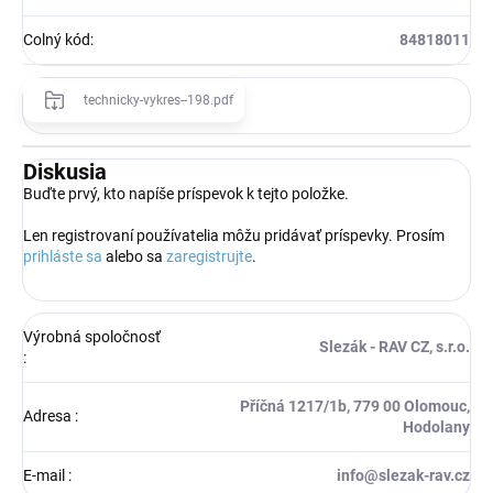
Colný kód
:
84818011
technicky-vykres--198.pdf
Diskusia
Buďte prvý, kto napíše príspevok k tejto položke.
Len registrovaní používatelia môžu pridávať príspevky. Prosím
prihláste sa
alebo sa
zaregistrujte
.
Výrobná spoločnosť
Slezák - RAV CZ, s.r.o.
:
Příčná 1217/1b, 779 00 Olomouc,
Adresa
:
Hodolany
E-mail
:
info@slezak-rav.cz