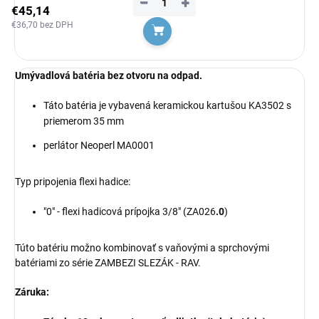
−
+
€45,14
€36,70 bez DPH
Do košíka
Umývadlová batéria bez otvoru na odpad.
Táto batéria je vybavená
keramickou
kartušou KA3502 s
priemerom 35 mm
perlátor Neoperl MA0001
Typ pripojenia flexi hadice:
"0" - flexi hadicová prípojka 3/8" (ZA026
.0
)
Túto batériu možno kombinovať s vaňovými a sprchovými
batériami zo série ZAMBEZI SLEZÁK - RAV.
Záruka: