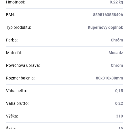
Hmotnosť
:
0.22 kg
EAN
:
8595163558496
Typ produktu
:
Kúpeľňový doplnok
Farba
:
Chróm
Materiál
:
Mosadz
Povrchová úprava
:
Chróm
Rozmer balenia
:
80x310x80mm
Váha netto
:
0,15
Váha brutto
:
0,22
Výška
:
310
Šírka
:
80