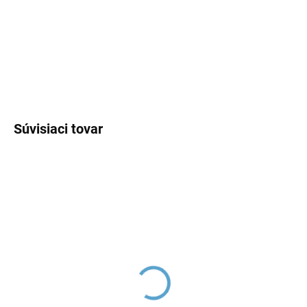
−
+
Pridať do košíka
DETAILNÉ INFORMÁCIE
OPÝTAŤ SA
Súvisiaci tovar
Náhradná kefa k WC
Náhradná kefa k WC
súprave, Biela ND
súprave, Čierna ND