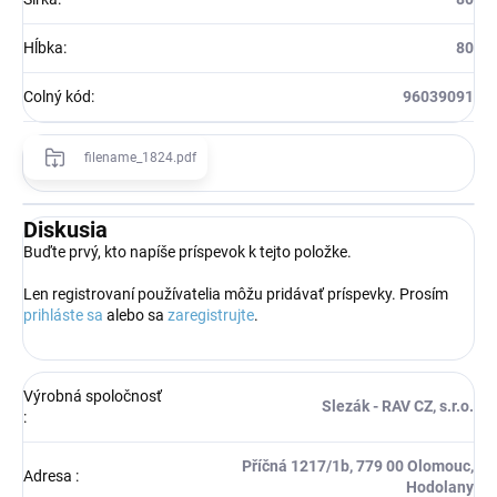
Hĺbka
:
80
Colný kód
:
96039091
filename_1824.pdf
Diskusia
Buďte prvý, kto napíše príspevok k tejto položke.
Len registrovaní používatelia môžu pridávať príspevky. Prosím
prihláste sa
alebo sa
zaregistrujte
.
Výrobná spoločnosť
Slezák - RAV CZ, s.r.o.
:
Příčná 1217/1b, 779 00 Olomouc,
Adresa
:
Hodolany