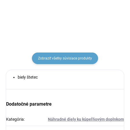
A0500-3B, RAV Slezák
A0500-3C, RAV Slezák
€4,18
€4,18
Zobraziť všetky súvisiace produkty
biely štetec
Dodatočné parametre
Kategória
:
Náhradné diely ku kúpeľňovým doplnkom