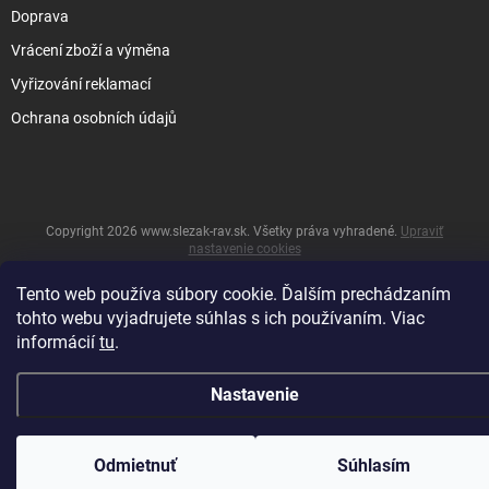
Doprava
Vrácení zboží a výměna
Vyřizování reklamací
Ochrana osobních údajů
Copyright 2026
www.slezak-rav.sk
. Všetky práva vyhradené.
Upraviť
nastavenie cookies
&
Vytvoril Shoptet
Tento web používa súbory cookie. Ďalším prechádzaním
tohto webu vyjadrujete súhlas s ich používaním. Viac
informácií
tu
.
Nastavenie
Odmietnuť
Súhlasím