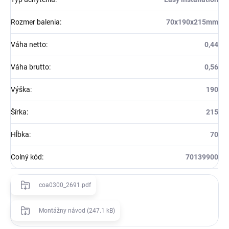
Rozmer balenia
:
70x190x215mm
Váha netto
:
0,44
Váha brutto
:
0,56
Výška
:
190
Šírka
:
215
Hĺbka
:
70
Colný kód
:
70139900
coa0300_2691.pdf
Montážny návod (247.1 kB)