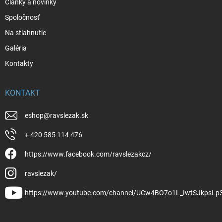
Články a novinky
Spoločnosť
Na stiahnutie
Galéria
Kontakty
KONTAKT
eshop
@
ravslezak.sk
+ 420 585 114 476
https://www.facebook.com/ravslezakcz/
ravslezak/
https://www.youtube.com/channel/UCw4BO7o1L_IwtSJkpsLp