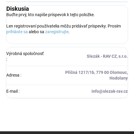
Diskusia
Buďte prvý, kto napíše príspevok k tejto položke.
Len registrovaní používatelia môžu pridávať príspevky. Prosím
prihláste sa
alebo sa
zaregistrujte
.
Výrobná spoločnosť
Slezák - RAV CZ, s.r.o.
:
Příčná 1217/1b, 779 00 Olomouc,
Adresa
:
Hodolany
E-mail
:
info@slezak-rav.cz