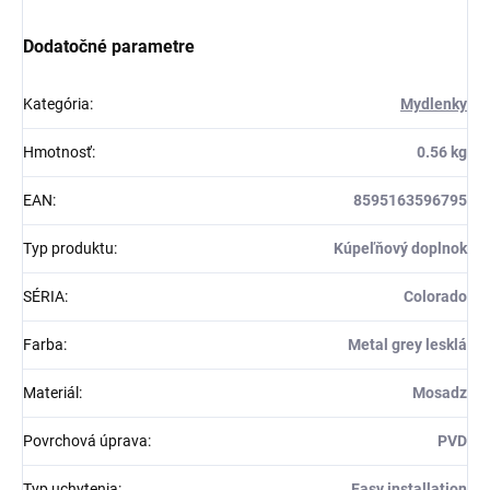
Dodatočné parametre
Kategória
:
Mydlenky
Hmotnosť
:
0.56 kg
EAN
:
8595163596795
Typ produktu
:
Kúpeľňový doplnok
SÉRIA
:
Colorado
Farba
:
Metal grey lesklá
Materiál
:
Mosadz
Povrchová úprava
:
PVD
Typ uchytenia
:
Easy installation