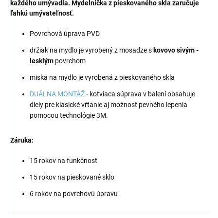
každého umývadla. Mydelnička z pieskovaného skla zaručuje
ľahkú umývateľnosť.
Povrchová úprava PVD
držiak na mydlo je vyrobený z mosadze s
kovovo sivým -
lesklým
povrchom
miska na mydlo je vyrobená z pieskovaného skla
DUÁLNA MONTÁŽ
- kotviaca súprava v balení obsahuje
diely pre klasické vŕtanie aj možnosť pevného lepenia
pomocou technológie 3M.
Záruka:
15 rokov na funkčnosť
15 rokov na pieskované sklo
6 rokov na povrchovú úpravu