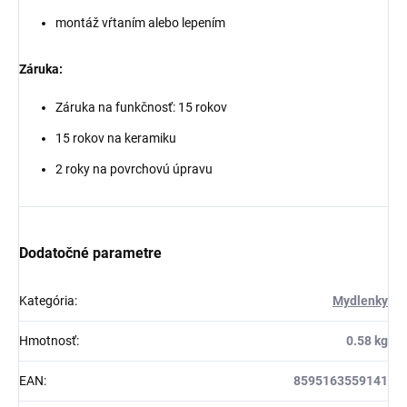
montáž vŕtaním alebo lepením
Záruka:
Záruka na funkčnosť: 15 rokov
15 rokov na keramiku
2 roky na povrchovú úpravu
Dodatočné parametre
Kategória
:
Mydlenky
Hmotnosť
:
0.58 kg
EAN
:
8595163559141