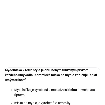
Jednotková
SKLADOM
cena:
MOŽNOSTI
DORUČENIA
−
+
Pridať do košíka
DETAILNÉ INFORMÁCIE
OPÝTAŤ SA
Mydelnička v retro štýle je obľúbeným funkčným prvkom
každého umývadla. Keramická miska na mydlo zaručuje ľahkú
umývateľnosť.
Mydelnička je vyrobená z mosadze s
bielou
povrchovou
úpravou
miska na mydlo je vyrobená z keramiky