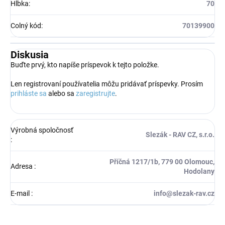
Hĺbka
:
70
Colný kód
:
70139900
Diskusia
Buďte prvý, kto napíše príspevok k tejto položke.
Len registrovaní používatelia môžu pridávať príspevky. Prosím
prihláste sa
alebo sa
zaregistrujte
.
Výrobná spoločnosť
Slezák - RAV CZ, s.r.o.
:
Příčná 1217/1b, 779 00 Olomouc,
Adresa
:
Hodolany
E-mail
:
info@slezak-rav.cz