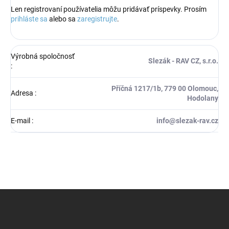
Len registrovaní používatelia môžu pridávať príspevky. Prosím
prihláste sa
alebo sa
zaregistrujte
.
Výrobná spoločnosť
Slezák - RAV CZ, s.r.o.
:
Příčná 1217/1b, 779 00 Olomouc,
Adresa
:
Hodolany
E-mail
:
info@slezak-rav.cz
Z
á
p
ä