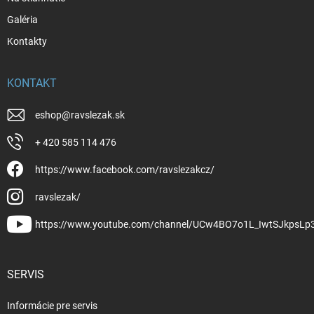
Galéria
Kontakty
KONTAKT
eshop
@
ravslezak.sk
+ 420 585 114 476
https://www.facebook.com/ravslezakcz/
ravslezak/
https://www.youtube.com/channel/UCw4BO7o1L_IwtSJkpsLp
SERVIS
Informácie pre servis