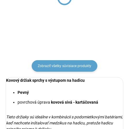
Metal Grey PH1505MG,
Grey PS0045MG, RAV
RAV Slezák
Slezák
€15,87
€16,11
Zobraziť všetky súvisiace produkty
Kovový držiak sprchy s výstupom na hadicu
Pevný
povrchová úprava
kovová sivá - kartáčovaná
Tieto držiaky sú ideálne v kombinácii s podomietkovými batériami,
keď nechcete inštalovať medzikus na hadicu, pretože hadicu
pripojíte priamo k držiaku.