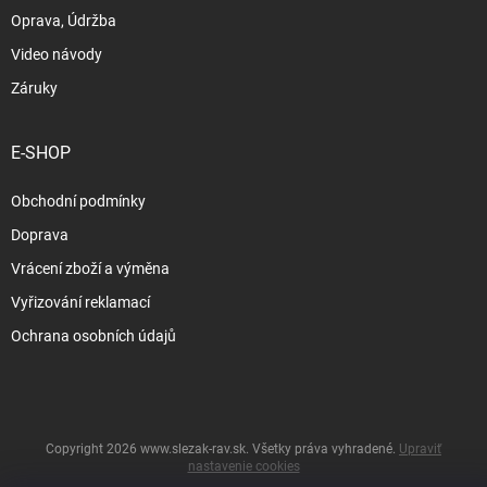
Oprava, Údržba
Video návody
Záruky
E-SHOP
Obchodní podmínky
Doprava
Vrácení zboží a výměna
Vyřizování reklamací
Ochrana osobních údajů
Copyright 2026
www.slezak-rav.sk
. Všetky práva vyhradené.
Upraviť
nastavenie cookies