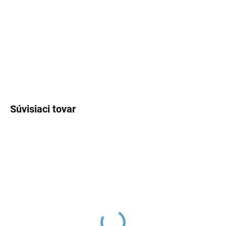
−
+
Pridať do košíka
DETAILNÉ INFORMÁCIE
OPÝTAŤ SA
Súvisiaci tovar
Sprchová hadica 150 cm,
Ručná sprcha, Metal