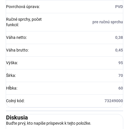
Povrchová úprava
:
PVD
Ručné sprchy, počet
pre ručnú sprchu
funkcií
:
Váha netto
:
0,38
Váha brutto
:
0,45
Výška
:
95
Šírka
:
70
Hĺbka
:
60
Colný kód
:
73249000
Diskusia
Buďte prvý, kto napíše príspevok k tejto položke.