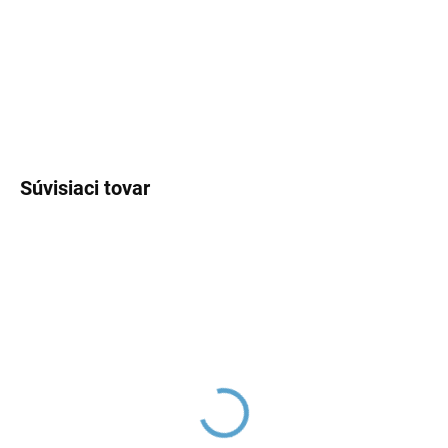
−
+
Pridať do košíka
DETAILNÉ INFORMÁCIE
OPÝTAŤ SA
Súvisiaci tovar
Ručná sprcha s filtrom,
Ručná sprcha s šetrením
Chróm PS0054, RAV
vody COSMO ECO,