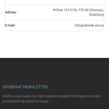
Příčná 1217/1b, 779 00 Olomouc,
Adresa
:
Hodolany
E-mail
:
info@slezak-rav.cz
Z
á
p
ä
t
i
ODOBERAŤ NEWSLETTER
e
Vložte svoj e-mail a my Vám budeme zasielať informácie o nových
produktoch na našom e-shope.