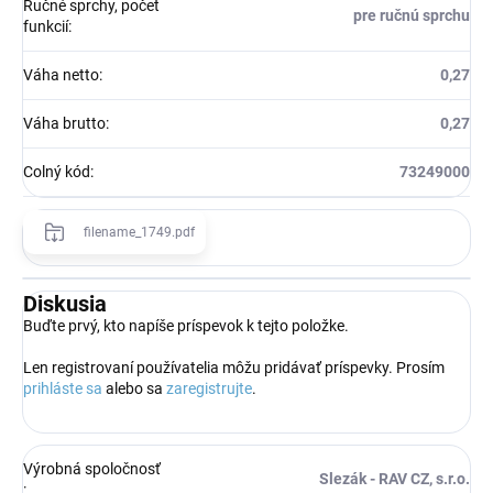
Ručné sprchy, počet
pre ručnú sprchu
funkcií
:
Váha netto
:
0,27
Váha brutto
:
0,27
Colný kód
:
73249000
filename_1749.pdf
Diskusia
Buďte prvý, kto napíše príspevok k tejto položke.
Len registrovaní používatelia môžu pridávať príspevky. Prosím
prihláste sa
alebo sa
zaregistrujte
.
Výrobná spoločnosť
Slezák - RAV CZ, s.r.o.
: