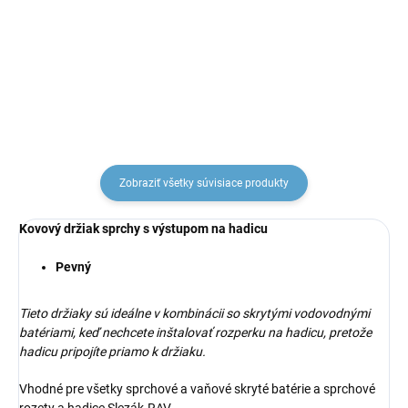
Slezák
Chróm PS0024, RAV
Slezák
€8,49
€17,10
Zobraziť všetky súvisiace produkty
Kovový držiak sprchy s výstupom na hadicu
Pevný
Tieto držiaky sú ideálne v kombinácii so skrytými vodovodnými
batériami, keď nechcete inštalovať rozperku na hadicu, pretože
hadicu pripojíte priamo k držiaku.
Vhodné pre všetky sprchové a vaňové skryté batérie a sprchové
rozety a hadice Slezák-RAV.