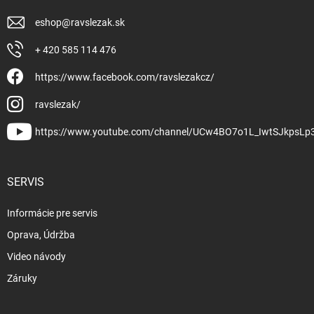
eshop
@
ravslezak.sk
+ 420 585 114 476
https://www.facebook.com/ravslezakcz/
ravslezak/
https://www.youtube.com/channel/UCw4BO7o1L_IwtSJkpsLp
SERVIS
Informácie pre servis
Oprava, Údržba
Video návody
Záruky