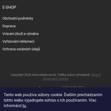
E-SHOP
Obchodní podmínky
Doprava
Vrácení zboží a výměna
Vyřizování reklamací
Ochrana osobních údajů
Copyright 2026
www.slezak-rav.sk
. Všetky práva vyhradené.
Upraviť
nastavenie cookies
&
Vytvoril Shoptet
Tento web používa súbory cookie. Ďalším prechádzaním
tohto webu vyjadrujete súhlas s ich používaním. Viac
informácií
tu
.