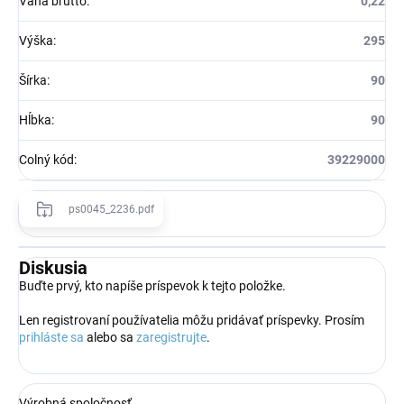
Váha brutto
:
0,22
Výška
:
295
Šírka
:
90
Hĺbka
:
90
Colný kód
:
39229000
ps0045_2236.pdf
Diskusia
Buďte prvý, kto napíše príspevok k tejto položke.
Len registrovaní používatelia môžu pridávať príspevky. Prosím
prihláste sa
alebo sa
zaregistrujte
.
Výrobná spoločnosť