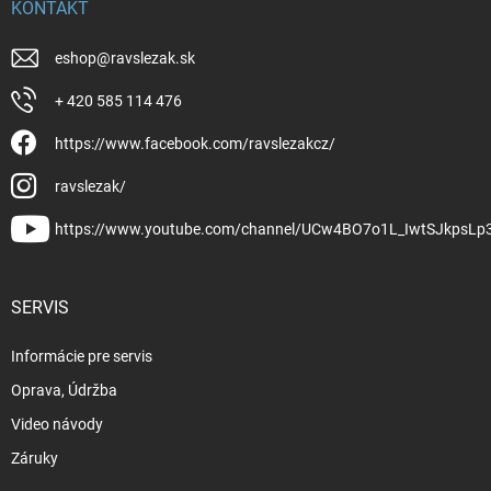
KONTAKT
eshop
@
ravslezak.sk
+ 420 585 114 476
https://www.facebook.com/ravslezakcz/
ravslezak/
https://www.youtube.com/channel/UCw4BO7o1L_IwtSJkpsLp
SERVIS
Informácie pre servis
Oprava, Údržba
Video návody
Záruky