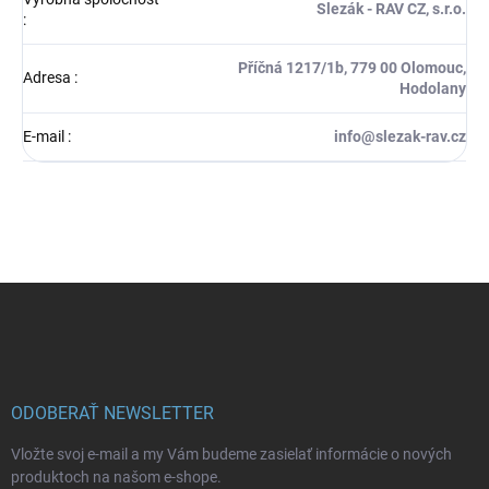
Slezák - RAV CZ, s.r.o.
:
Příčná 1217/1b, 779 00 Olomouc,
Adresa
:
Hodolany
E-mail
:
info@slezak-rav.cz
Z
á
p
ä
t
i
ODOBERAŤ NEWSLETTER
e
Vložte svoj e-mail a my Vám budeme zasielať informácie o nových
produktoch na našom e-shope.