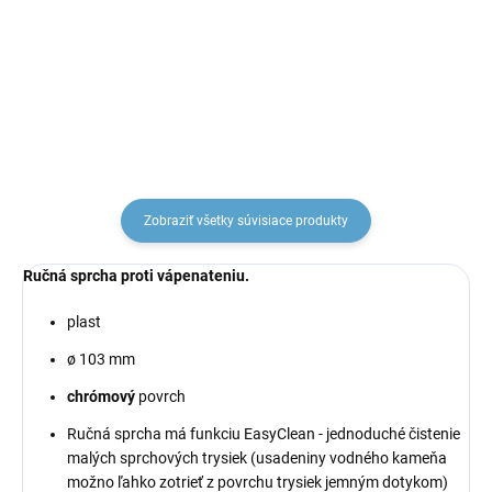
€8
€15,87
od
Zobraziť všetky súvisiace produkty
Ručná sprcha proti vápenateniu.
plast
ø 103 mm
chrómový
povrch
Ručná sprcha
má funkciu EasyClean - jednoduché čistenie
malých sprchových trysiek (usadeniny vodného kameňa
možno ľahko zotrieť z povrchu trysiek jemným dotykom)