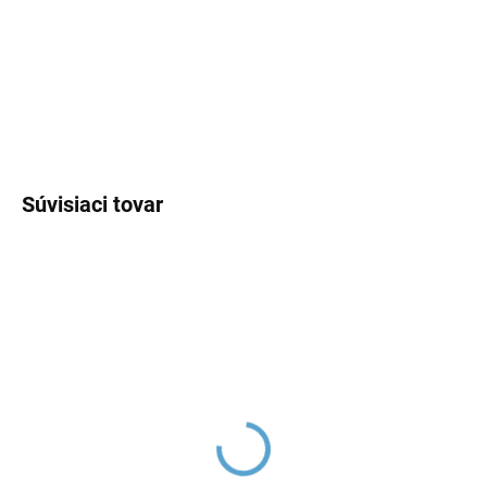
−
+
Pridať do košíka
DETAILNÉ INFORMÁCIE
OPÝTAŤ SA
Súvisiaci tovar
Sprchová hadica, Chróm
Sprchová hadica , Chróm
PH2000, RAV Slezák
PH1505, RAV Slezák