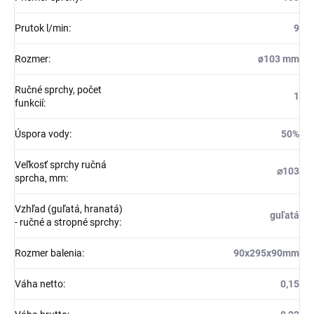
Prutok l/min
:
9
Rozmer
:
ø103 mm
Ručné sprchy, počet
1
funkcií
:
Úspora vody
:
50%
Veľkosť sprchy ručná
⌀103
sprcha, mm
:
Vzhľad (guľatá, hranatá)
guľatá
- ručné a stropné sprchy
:
Rozmer balenia
:
90x295x90mm
Váha netto
:
0,15