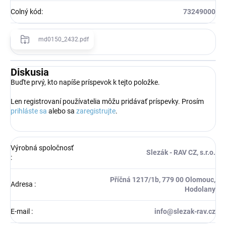
Colný kód
:
73249000
md0150_2432.pdf
Diskusia
Buďte prvý, kto napíše príspevok k tejto položke.
Len registrovaní používatelia môžu pridávať príspevky. Prosím
prihláste sa
alebo sa
zaregistrujte
.
Výrobná spoločnosť
Slezák - RAV CZ, s.r.o.
:
Příčná 1217/1b, 779 00 Olomouc,
Adresa
:
Hodolany
E-mail
:
info@slezak-rav.cz