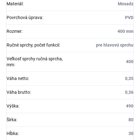
Materiál
:
Mosadz
Povrchová úprava
:
PVD
Rozmer
:
400 mm
Ručné sprchy, počet funkcií
:
pre hlavovú sprchu
Veľkosť sprchy ručná sprcha,
400
mm
:
Váha netto
:
0,35
Váha brutto
:
0,36
Výška
:
490
Šírka
:
80
Hĺbka
:
30