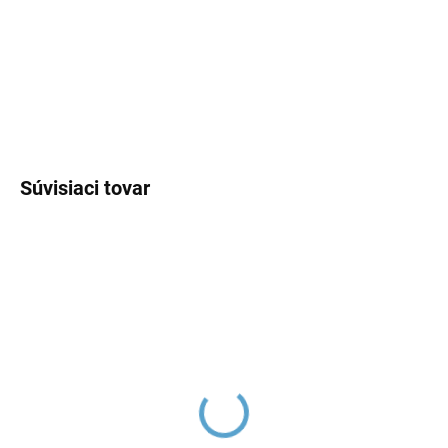
−
+
Pridať do košíka
DETAILNÉ INFORMÁCIE
OPÝTAŤ SA
Súvisiaci tovar
NIL - Sprchová batéria
NIL - Vaňová/Sprchová
podomietková 1-cestná s
batéria podomietková 2-