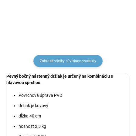
telesom, Zlatá - lesklá
cestná s telesom, Zlatá -
NL183LZ, RAV Slezák
lesklá NL186KZ, RAV
€179,21
€237,02
Slezák
Zobraziť všetky súvisiace produkty
Pevný bočný nástenný držiak
je určený
na kombináciu s
hlavovou sprchou.
Povrchová úprava PVD
držiak je kovový
dĺžka 40 cm
nosnosť 2,5 kg