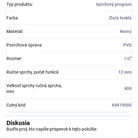
Typ produktu
:
Sprchový program
Farba
:
Zlatá lesklá
Materiál
:
Nerez
Povrchová úprava
:
PVD
Rozmer
:
1/2''
Ručné sprchy, počet funkcií
:
12 mm
Veľkosť sprchy ručná sprcha,
400
mm
:
Colný kód
:
84819000
Diskusia
Buďte prvý, kto napíše príspevok k tejto položke.