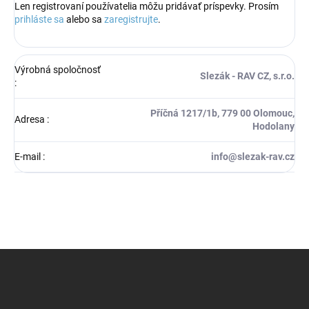
Len registrovaní používatelia môžu pridávať príspevky. Prosím
prihláste sa
alebo sa
zaregistrujte
.
Výrobná spoločnosť
Slezák - RAV CZ, s.r.o.
:
Příčná 1217/1b, 779 00 Olomouc,
Adresa
:
Hodolany
E-mail
:
info@slezak-rav.cz
Z
á
p
ä