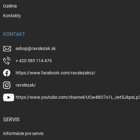
Galéria
Kontakty
KONTAKT
eshop
@
ravslezak.sk
+ 420 585 114 476
https://www.facebook.com/ravslezakcz/
ravslezak/
https://www.youtube.com/channel/UCw4BO7o1L_IwtSJkpsLp
SERVIS
Informácie pre servis