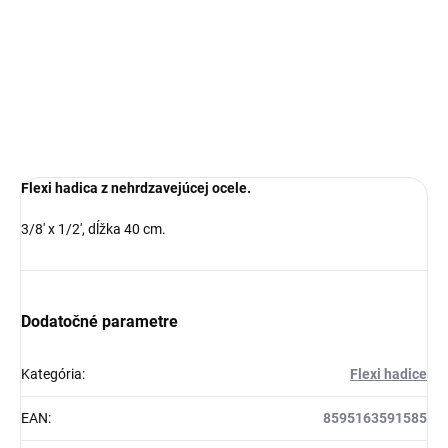
−
+
Pridať do košíka
DETAILNÉ INFORMÁCIE
OPÝTAŤ SA
Flexi hadica z nehrdzavejúcej ocele.
3/8' x 1/2', dĺžka 40 cm.
Dodatočné parametre
Kategória
:
Flexi hadice
EAN
:
8595163591585