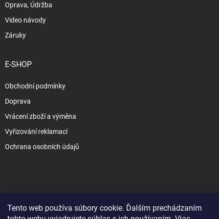
Oprava, Údržba
Video návody
Záruky
E-SHOP
Obchodní podmínky
Doprava
Vrácení zboží a výměna
Vyřizování reklamací
Ochrana osobních údajů
Copyright 2026
www.slezak-rav.sk
. Všetky práva vyhradené.
Upraviť
nastavenie cookies
Tento web používa súbory cookie. Ďalším prechádzaním
tohto webu vyjadrujete súhlas s ich používaním. Viac