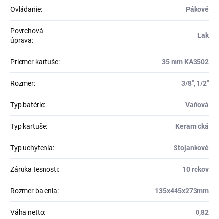
Ovládanie
:
Pákové
Povrchová
Lak
úprava
:
Priemer kartuše
:
35 mm KA3502
Rozmer
:
3/8'', 1/2''
Typ batérie
:
Vaňová
Typ kartuše
:
Keramická
Typ uchytenia
:
Stojankové
Záruka tesnosti
:
10 rokov
Rozmer balenia
:
135x445x273mm
Váha netto
:
0,82