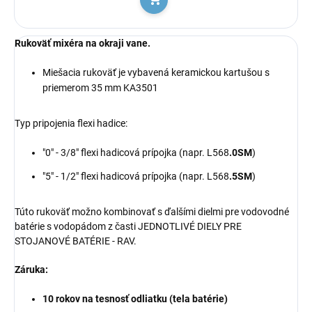
Do košíka
Rukoväť mixéra na okraji vane.
Miešacia rukoväť je vybavená keramickou kartušou s
priemerom 35 mm KA3501
Typ pripojenia flexi hadice:
"0" - 3/8" flexi hadicová prípojka (napr. L568
.0SM
)
"5" - 1/2" flexi hadicová prípojka (napr. L568
.5SM
)
Túto rukoväť možno kombinovať s ďalšími dielmi pre vodovodné
batérie s vodopádom z časti
JEDNOTLIVÉ DIELY PRE
STOJANOVÉ BATÉRIE
- RAV.
Záruka:
10 rokov na tesnosť odliatku (tela batérie)