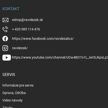
KONTAKT
eshop
@
ravslezak.sk
+ 420 585 114 476
https://www.facebook.com/ravslezakcz/
ravslezak/
https://www.youtube.com/channel/UCw4BO7o1L_IwtSJkpsLp
SERVIS
Informácie pre servis
Oprava, Údržba
Video návody
Záruky