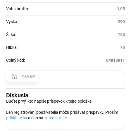
Váha brutto
:
1,05
Výška
:
290
Šírka
:
155
Hĺbka
:
70
Colný kód
:
84818011
l568.pdf
Diskusia
Buďte prvý, kto napíše príspevok k tejto položke.
Len registrovaní používatelia môžu pridávať príspevky. Prosím
prihláste sa
alebo sa
zaregistrujte
.