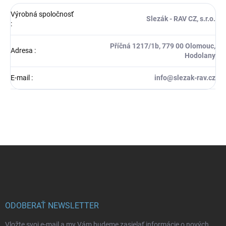
Výrobná spoločnosť
Slezák - RAV CZ, s.r.o.
:
Příčná 1217/1b, 779 00 Olomouc,
Adresa
:
Hodolany
E-mail
:
info@slezak-rav.cz
Z
á
p
ä
t
i
ODOBERAŤ NEWSLETTER
e
Vložte svoj e-mail a my Vám budeme zasielať informácie o nových