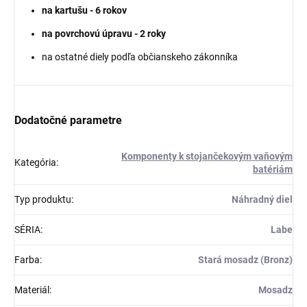
na kartušu - 6 rokov
na povrchovú úpravu - 2 roky
na ostatné diely podľa občianskeho zákonníka
Dodatočné parametre
Komponenty k stojančekovým vaňovým
Kategória
:
batériám
Typ produktu
:
Náhradný diel
SÉRIA
:
Labe
Farba
:
Stará mosadz (Bronz)
Materiál
:
Mosadz