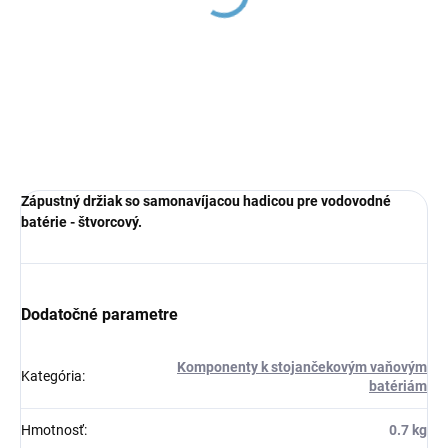
GP0017122, Chróm
GP0017122, RAV Slezák
€5,04
Zápustný držiak so samonavíjacou hadicou pre vodovodné
batérie - štvorcový.
Dodatočné parametre
Komponenty k stojančekovým vaňovým
Kategória
:
batériám
Hmotnosť
:
0.7 kg