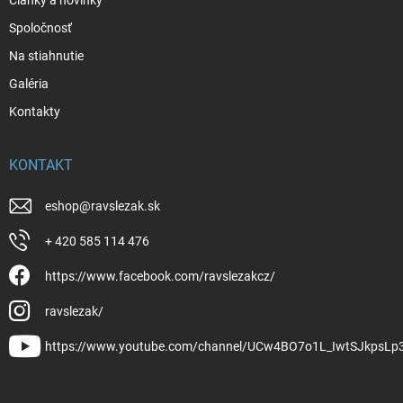
Spoločnosť
Na stiahnutie
Galéria
Kontakty
KONTAKT
eshop
@
ravslezak.sk
+ 420 585 114 476
https://www.facebook.com/ravslezakcz/
ravslezak/
https://www.youtube.com/channel/UCw4BO7o1L_IwtSJkpsLp