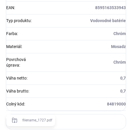
EAN
:
8595163533943
Typ produktu
:
Vodovodné batérie
Farba
:
Chróm
Materiál
:
Mosadz
Povrchová
Chróm
úprava
:
Váha netto
:
0,7
Váha brutto
:
0,7
Colný kód
:
84819000
filename_1727.pdf