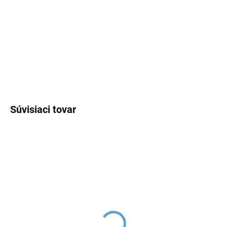
−
+
Pridať do košíka
DETAILNÉ INFORMÁCIE
OPÝTAŤ SA
Súvisiaci tovar
Flexi hadica nerez