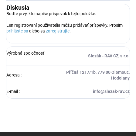
Diskusia
Buďte prvý, kto napíše príspevok k tejto položke.
Len registrovaní používatelia môžu pridávať príspevky. Prosím
prihláste sa
alebo sa
zaregistrujte
.
Výrobná spoločnosť
Slezák - RAV CZ, s.r.o.
:
Příčná 1217/1b, 779 00 Olomouc,
Adresa
:
Hodolany
E-mail
:
info@slezak-rav.cz
Z