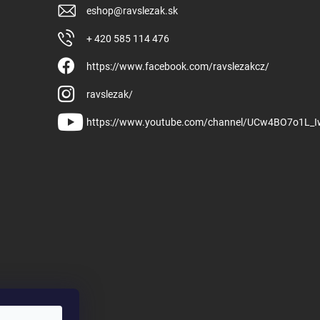
eshop
@
ravslezak.sk
+ 420 585 114 476
https://www.facebook.com/ravslezakcz/
ravslezak/
https://www.youtube.com/channel/UCw4BO7o1L_