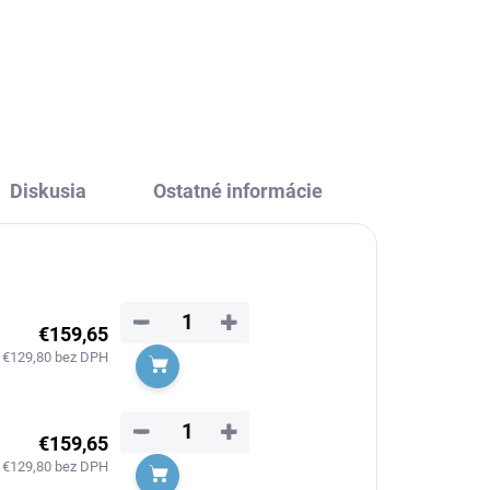
Držiak kefiek keramický,
Stará mosadz (Bronz)
€32,10
zák
MKA0201SM, RAV Slezák
Diskusia
Ostatné informácie
−
+
€159,65
€129,80 bez DPH
Do košíka
−
+
€159,65
€129,80 bez DPH
Do košíka