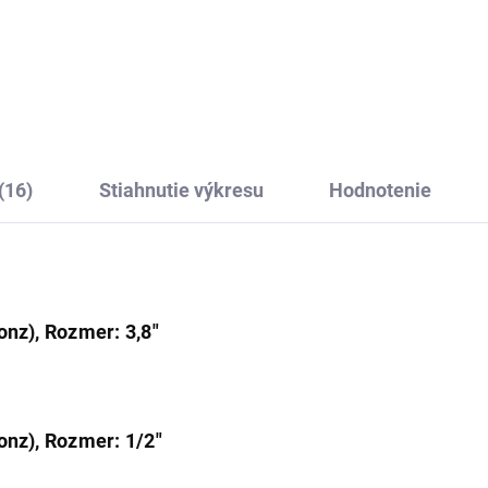
 uteráky, Stará mosadz
Vešiačik trojitý, Stará
ronz) MKA0104SM,
mosadz (Bronz)
8,17
€33,09
V Slezák
MKA0105SM, RAV Sle
(16)
Stiahnutie výkresu
Hodnotenie
onz), Rozmer: 3,8"
onz), Rozmer: 1/2"