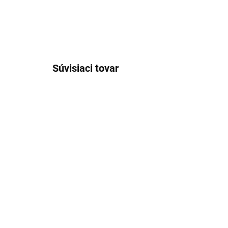
Súvisiaci tovar
MORAVA RETRO -
MO
Kúpeľňový doplnok
Kú