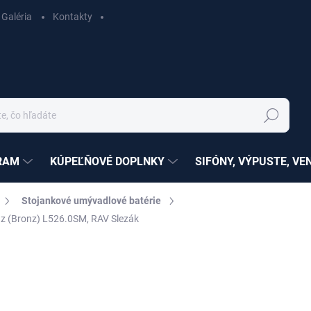
Galéria
Kontakty
Hľadať
RAM
KÚPEĽŇOVÉ DOPLNKY
SIFÓNY, VÝPUSTE, VE
Stojankové umývadlové batérie
dz (Bronz) L526.0SM, RAV Slezák
ZNAČKA:
RAV SLEZÁK
nia
SÉRIA:
LABE
€159,65