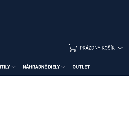
PRÁZDNY KOŠÍK
NÁKUPNÝ
KOŠÍK
NTILY
NÁHRADNÉ DIELY
OUTLET