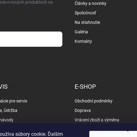
ácie o nových produktoch na
Články a novinky
Spoločnosť
Na stiahnutie
Galéria
Kontakty
osobných údajov
VIS
E-SHOP
ácie pre servis
Obchodní podmínky
a, Údržba
Doprava
 návody
Vrácení zboží a výměna
y
Vyřizování reklamací
oužíva súbory cookie. Ďalším