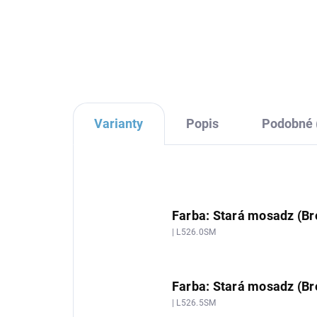
Vešiačik, Stará mosadz
na
(Bronz) MKA0100SM,
(B
€22,14
€2
RAV Slezák
RA
Varianty
Popis
Podobné 
Farba: Stará mosadz (Br
| L526.0SM
Farba: Stará mosadz (Br
| L526.5SM