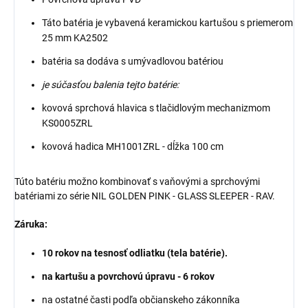
Táto batéria je vybavená keramickou kartušou s priemerom
25 mm KA2502
batéria sa dodáva s umývadlovou batériou
je súčasťou balenia tejto batérie:
kovová sprchová hlavica s tlačidlovým mechanizmom
KS0005ZRL
kovová hadica MH1001ZRL - dĺžka 100 cm
Túto batériu možno kombinovať s vaňovými a sprchovými
batériami zo série NIL GOLDEN PINK - GLASS SLEEPER - RAV.
Záruka:
10 rokov na tesnosť odliatku (tela batérie).
na kartušu a povrchovú úpravu - 6 rokov
na ostatné časti podľa občianskeho zákonníka