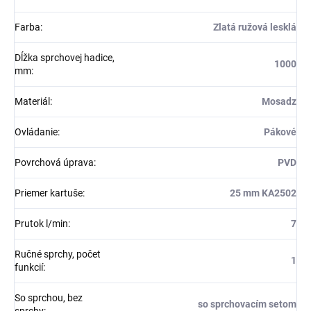
Farba
:
Zlatá ružová lesklá
Dĺžka sprchovej hadice,
1000
mm
:
Materiál
:
Mosadz
Ovládanie
:
Pákové
Povrchová úprava
:
PVD
Priemer kartuše
:
25 mm KA2502
Prutok l/min
:
7
Ručné sprchy, počet
1
funkcií
:
So sprchou, bez
so sprchovacím setom
sprchy
: