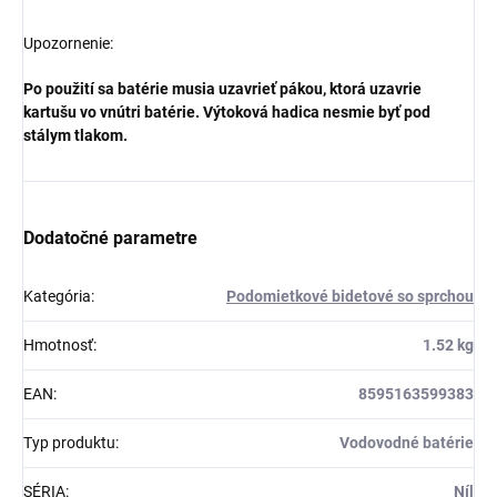
Upozornenie:
Po použití sa batérie musia uzavrieť pákou, ktorá uzavrie
kartušu vo vnútri batérie. Výtoková hadica nesmie byť pod
stálym tlakom.
Dodatočné parametre
Kategória
:
Podomietkové bidetové so sprchou
Hmotnosť
:
1.52 kg
EAN
:
8595163599383
Typ produktu
:
Vodovodné batérie
SÉRIA
:
Níl