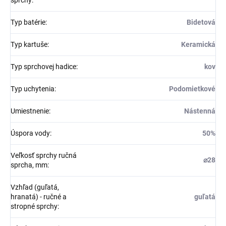
Typ batérie
:
Bidetová
Typ kartuše
:
Keramická
Typ sprchovej hadice
:
kov
Typ uchytenia
:
Podomietkové
Umiestnenie
:
Nástenná
Úspora vody
:
50%
Veľkosť sprchy ručná
⌀28
sprcha, mm
:
Vzhľad (guľatá,
hranatá) - ručné a
guľatá
stropné sprchy
: