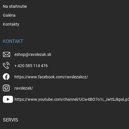
Na stiahnutie
Galéria
Kontakty
KONTAKT
eshop
@
ravslezak.sk
+ 420 585 114 476
https://www.facebook.com/ravslezakcz/
ravslezak/
https://www.youtube.com/channel/UCw4BO7o1L_IwtSJkpsLp
SERVIS