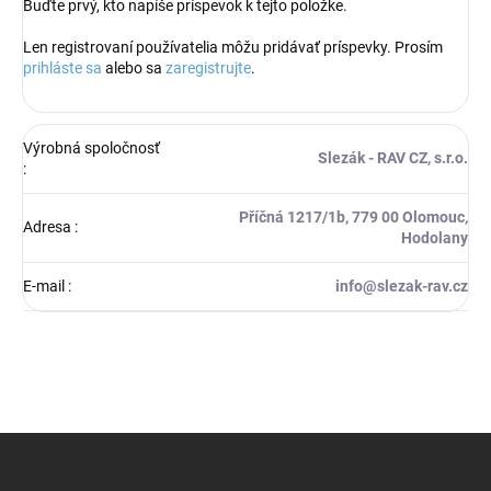
Buďte prvý, kto napíše príspevok k tejto položke.
Len registrovaní používatelia môžu pridávať príspevky. Prosím
prihláste sa
alebo sa
zaregistrujte
.
Výrobná spoločnosť
Slezák - RAV CZ, s.r.o.
:
Příčná 1217/1b, 779 00 Olomouc,
Adresa
:
Hodolany
E-mail
:
info@slezak-rav.cz
Z
á