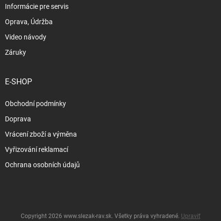
Informácie pre servis
Oprava, Údržba
Video návody
Záruky
E-SHOP
Obchodní podmínky
Doprava
Vrácení zboží a výměna
Vyřizování reklamací
Ochrana osobních údajů
Copyright 2026
www.slezak-rav.sk
. Všetky práva vyhradené.
Upraviť