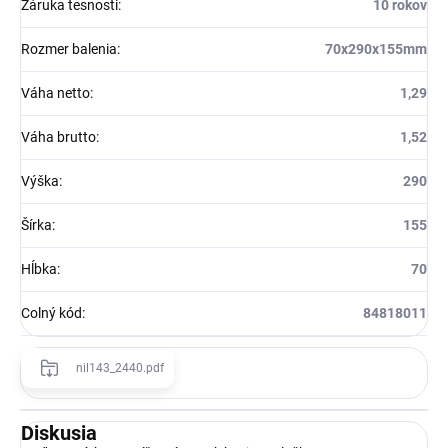
Záruka tesnosti
:
10 rokov
Rozmer balenia
:
70x290x155mm
Váha netto
:
1,29
Váha brutto
:
1,52
Výška
:
290
Šírka
:
155
Hĺbka
:
70
Colný kód
:
84818011
nil143_2440.pdf
Diskusia