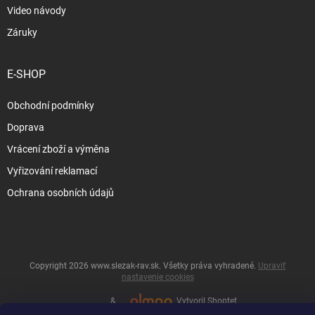
Video návody
Záruky
E-SHOP
Obchodní podmínky
Doprava
Vrácení zboží a výměna
Vyřizování reklamací
Ochrana osobních údajů
Copyright 2026
www.slezak-rav.sk
. Všetky práva vyhradené.
Upraviť
nastavenie cookies
&
Vytvoril Shoptet