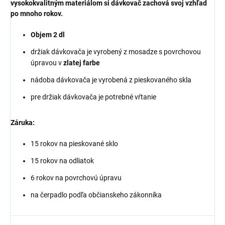
vysokokvalitným materiálom si dávkovač zachová svoj vzhľad
po mnoho rokov.
Objem 2 dl
držiak dávkovača je vyrobený z mosadze s povrchovou
úpravou v
zlatej farbe
nádoba dávkovača je vyrobená z pieskovaného skla
pre držiak dávkovača je potrebné vŕtanie
Záruka:
15 rokov na pieskované sklo
15 rokov na odliatok
6 rokov na povrchovú úpravu
na čerpadlo podľa občianskeho zákonníka