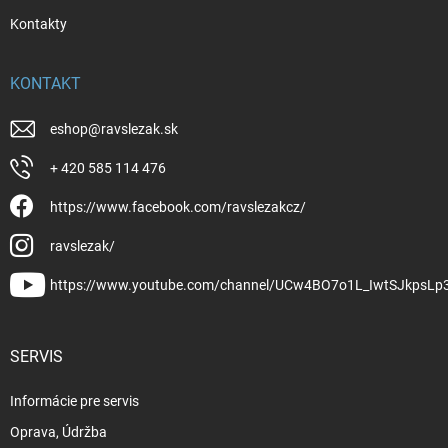
Kontakty
KONTAKT
eshop
@
ravslezak.sk
+ 420 585 114 476
https://www.facebook.com/ravslezakcz/
ravslezak/
https://www.youtube.com/channel/UCw4BO7o1L_IwtSJkpsLp
SERVIS
Informácie pre servis
Oprava, Údržba