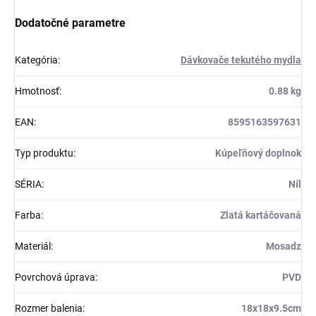
Dodatočné parametre
Kategória
:
Dávkovače tekutého mydla
Hmotnosť
:
0.88 kg
EAN
:
8595163597631
Typ produktu
:
Kúpeľňový doplnok
SÉRIA
:
Níl
Farba
:
Zlatá kartáčovaná
Materiál
:
Mosadz
Povrchová úprava
:
PVD
Rozmer balenia
:
18x18x9.5cm