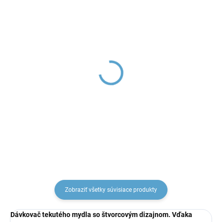
NIL - Sprchová batéria,
NIL - Vaňová batéria,
Zlatá - kartáčovaná
Zlatá - kartáčovaná
NL181.5ZK, RAV Slezák
NL154.5ZK, RAV Slezák
€136,04
€168,63
Zobraziť všetky súvisiace produkty
Dávkovač tekutého mydla so štvorcovým dizajnom. Vďaka