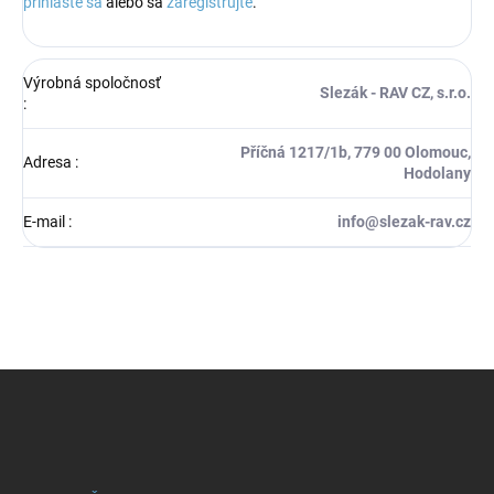
prihláste sa
alebo sa
zaregistrujte
.
Výrobná spoločnosť
Slezák - RAV CZ, s.r.o.
:
Příčná 1217/1b, 779 00 Olomouc,
Adresa
:
Hodolany
E-mail
:
info@slezak-rav.cz
Z
á
p
ä
t