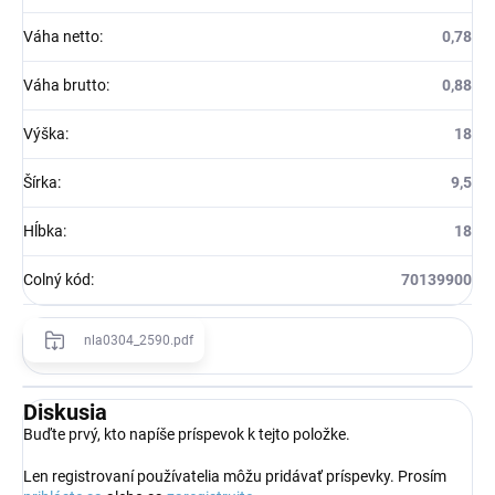
Váha netto
:
0,78
Váha brutto
:
0,88
Výška
:
18
Šírka
:
9,5
Hĺbka
:
18
Colný kód
:
70139900
nla0304_2590.pdf
Diskusia
Buďte prvý, kto napíše príspevok k tejto položke.
Len registrovaní používatelia môžu pridávať príspevky. Prosím