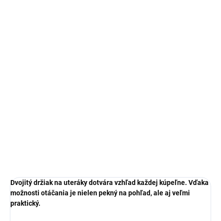
€79,34
€64,50 bez DPH
Jednotková
SKLADOM
cena:
MOŽNOSTI
DORUČENIA
−
+
Pridať do košíka
DETAILNÉ INFORMÁCIE
OPÝTAŤ SA
Dvojitý držiak na uteráky dotvára vzhľad každej kúpeľne. Vďaka
možnosti otáčania je nielen pekný na pohľad, ale aj veľmi
praktický.