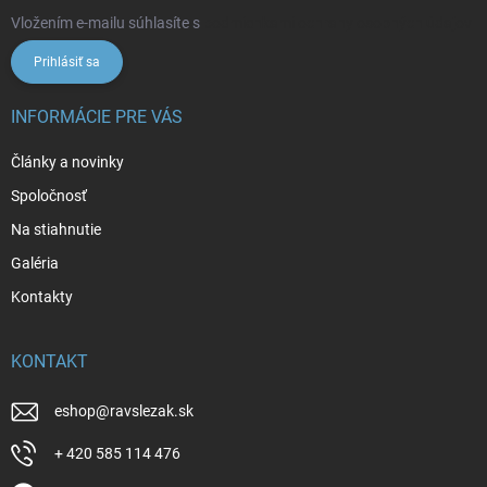
Vložením e-mailu súhlasíte s
podmienkami ochrany osobných údajov
Prihlásiť sa
INFORMÁCIE PRE VÁS
Články a novinky
Spoločnosť
Na stiahnutie
Galéria
Kontakty
KONTAKT
eshop
@
ravslezak.sk
+ 420 585 114 476