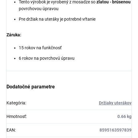
Tento výrobok je vyrobený z mosadze so
zlatou - brúsenou
povrchovou úpravou
Pre držiak na uteráky je potrebné vŕtanie
Záruka:
15 rokov na funkčnosť
6 rokov na povrchovú úpravu
Dodatočné parametre
Kategória
:
Držiaky uterákov
Hmotnosť
:
0.66 kg
EAN
:
8595163597839