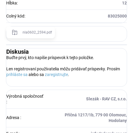
Hĺbka
:
12
Colný kód
:
83025000
nla0602_2594.pdf
Diskusia
Buďte prvý, kto napíše príspevok k tejto položke.
Len registrovaní používatelia môžu pridávať príspevky. Prosím
prihláste sa
alebo sa
zaregistrujte
.
Výrobná spoločnosť
Slezák - RAV CZ, s.r.o.
:
Příčná 1217/1b, 779 00 Olomouc,
Adresa
:
Hodolany