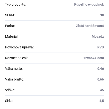
Typ produktu
:
Kúpeľňový doplnok
SÉRIA
:
Níl
Farba
:
Zlatá kartáčovaná
Materiál
:
Mosadz
Povrchová úprava
:
PVD
Rozmer balenia
:
12x45x4.5cm
Váha netto
:
0,46
Váha brutto
:
0,66
Výška
:
45
Šírka
:
4,5