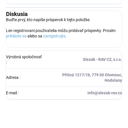
Diskusia
Buďte prvý, kto napíše príspevok k tejto položke.
Len registrovaní používatelia môžu pridávať príspevky. Prosím
prihláste sa
alebo sa
zaregistrujte
.
Výrobná spoločnosť
Slezák - RAV CZ, s.r.o.
:
Příčná 1217/1b, 779 00 Olomouc,
Adresa
:
Hodolany
E-mail
:
info@slezak-rav.cz