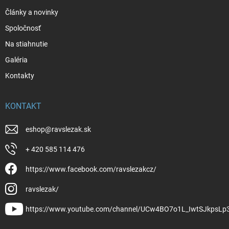
Články a novinky
Spoločnosť
Na stiahnutie
Galéria
Kontakty
KONTAKT
eshop
@
ravslezak.sk
+ 420 585 114 476
https://www.facebook.com/ravslezakcz/
ravslezak/
https://www.youtube.com/channel/UCw4BO7o1L_IwtSJkpsLp