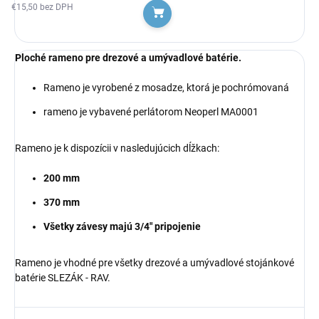
€15,50 bez DPH
Do košíka
Ploché rameno pre drezové a umývadlové batérie.
Rameno je vyrobené z mosadze, ktorá je pochrómovaná
rameno je vybavené perlátorom Neoperl MA0001
Rameno je k dispozícii v nasledujúcich dĺžkach:
200 mm
370 mm
Všetky závesy majú 3/4" pripojenie
Rameno je vhodné pre všetky drezové a umývadlové stojánkové
batérie SLEZÁK - RAV.