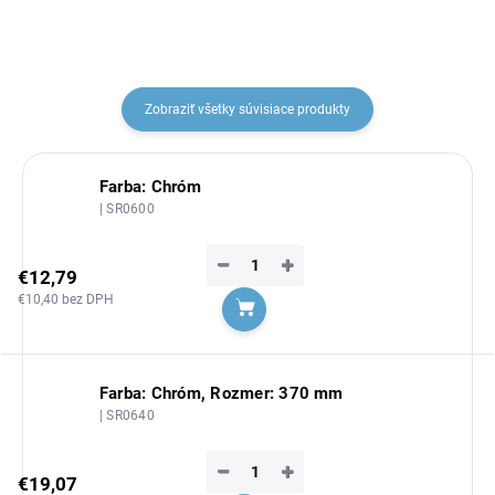
Zobraziť všetky súvisiace produkty
Farba: Chróm
| SR0600
−
+
€12,79
€10,40 bez DPH
Do košíka
Farba: Chróm, Rozmer: 370 mm
| SR0640
−
+
€19,07