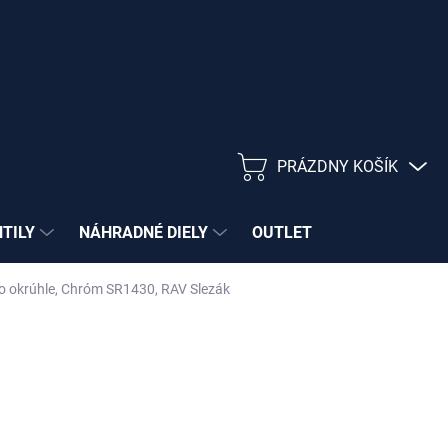
PRÁZDNY KOŠÍK
NÁKUPNÝ
KOŠÍK
NTILY
NÁHRADNÉ DIELY
OUTLET
o okrúhle, Chróm SR1430, RAV Slezák