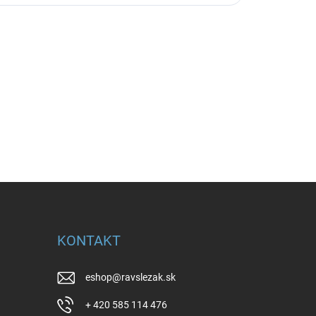
KONTAKT
eshop
@
ravslezak.sk
+ 420 585 114 476