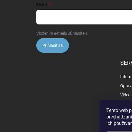
EMAIL
Vložením e-mailu súhlasíte s
podmienkami ochrany 
Prihlásiť sa
SER
Inform
Oprav
Video
Záruk
Tento web p
prechádzaní
ich používa