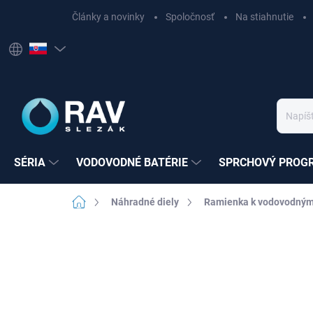
Prejsť
Články a novinky
Spoločnosť
Na stiahnutie
na
obsah
SÉRIA
VODOVODNÉ BATÉRIE
SPRCHOVÝ PROG
Domov
Náhradné diely
Ramienka k vodovodným
Neohodnotené
Podrobnosti hodnote