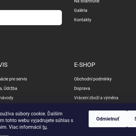
Na stiahnutie
Galéria
Kontakty
osobných údajov
VIS
E-SHOP
ácie pre servis
Obchodní podmínky
a, Údržba
Doprava
 návody
Vrácení zboží a výměna
y
Vyřizování reklamací
oužíva súbory cookie. Ďalším
Ochrana osobních údajů
Odmietnuť
m tohto webu vyjadrujete súhlas s
ním. Viac informácií
tu
.