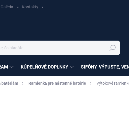
Galéria
Kontakty
Hľadať
RAM
KÚPEĽŇOVÉ DOPLNKY
SIFÓNY, VÝPUSTE, VE
 batériám
Ramienka pre nástenné batérie
Výtokové ramienk
nia
ZNAČKA:
RAV SLEZÁK
od
€26,08
od
€21,20
bez DPH