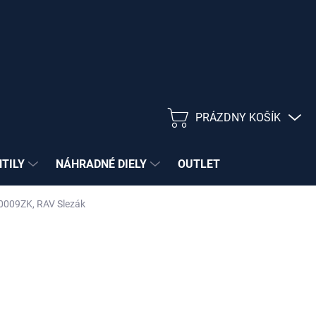
PRÁZDNY KOŠÍK
NÁKUPNÝ
KOŠÍK
NTILY
NÁHRADNÉ DIELY
OUTLET
S0009ZK, RAV Slezák