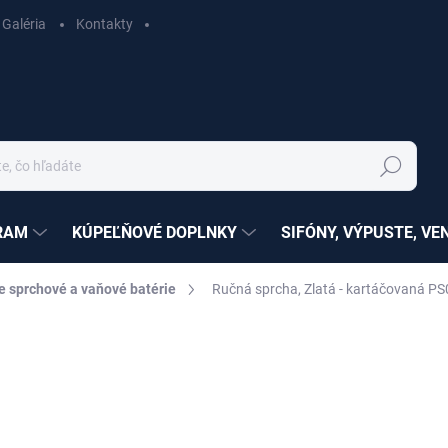
Galéria
Kontakty
Hľadať
RAM
KÚPEĽŇOVÉ DOPLNKY
SIFÓNY, VÝPUSTE, VE
e sprchové a vaňové batérie
Ručná sprcha, Zlatá - kartáčovaná P
nia
ZNAČKA:
RAV SLEZÁK
€42,19
€34,30 bez DPH