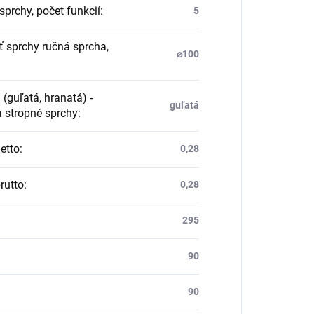
sprchy, počet funkcií
:
5
ť sprchy ručná sprcha,
⌀100
(guľatá, hranatá) -
guľatá
a stropné sprchy
:
etto
:
0,28
rutto
:
0,28
295
90
90