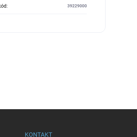
kód
:
39229000
KONTAKT