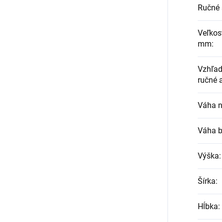
Ručné 
Veľkos
mm
:
Vzhľad 
ručné 
Váha n
Váha b
Výška
:
Šírka
:
Hĺbka
: