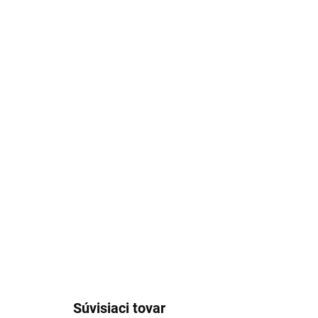
Stiahnuť obrázok
Súvisiaci tovar