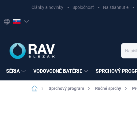
Prejsť
Články a novinky
Spoločnosť
Na stiahnutie
na
obsah
SÉRIA
VODOVODNÉ BATÉRIE
SPRCHOVÝ PROG
Domov
Sprchový program
Ručné sprchy
Pr
Neohodnotené
Podrobnosti hodnote