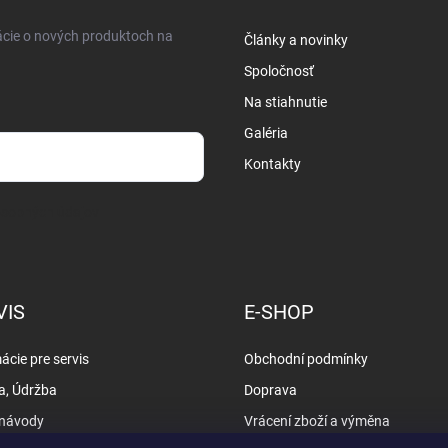
ácie o nových produktoch na
Články a novinky
Spoločnosť
Na stiahnutie
Galéria
Kontakty
osobných údajov
VIS
E-SHOP
ácie pre servis
Obchodní podmínky
a, Údržba
Doprava
 návody
Vrácení zboží a výměna