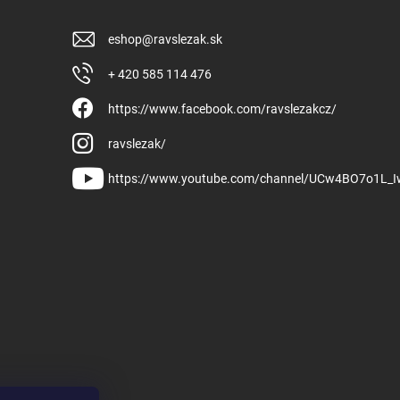
eshop
@
ravslezak.sk
+ 420 585 114 476
https://www.facebook.com/ravslezakcz/
ravslezak/
https://www.youtube.com/channel/UCw4BO7o1L_