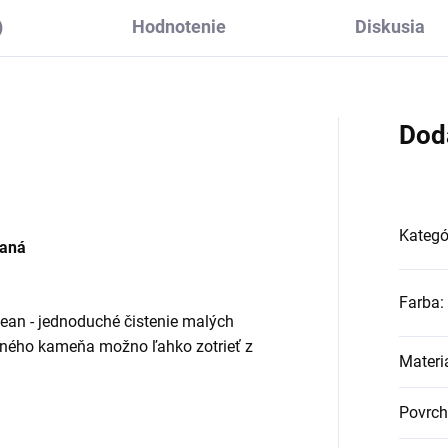
)
Hodnotenie
Diskusia
Dod
Kategó
vaná
Farba
:
ean - jednoduché čistenie malých
dného kameňa možno ľahko zotrieť z
Materi
Povrch