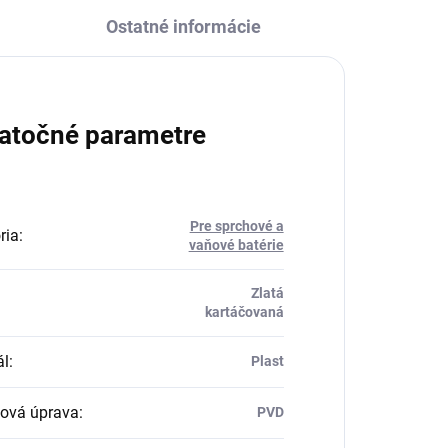
Ostatné informácie
atočné parametre
Pre sprchové a
ria
:
vaňové batérie
Zlatá
kartáčovaná
ál
:
Plast
ová úprava
:
PVD