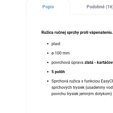
Popis
Podobné (16
Ružica ručnej sprchy proti vápenateniu.
plast
ø 100 mm
povrchová úprava
zlatá - kartáčo
5 polôh
Sprchová ružica s funkciou EasyCl
sprchových trysiek (usadeniny vo
povrchu trysiek jemným dotykom)