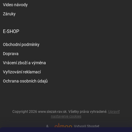
Video návody
Záruky
E-SHOP
Obchodní podmínky
Doprava
Vrácení zboží a výměna
Vyřizování reklamací
Ochrana osobních údajů
Copyright 2026
www.slezak-rav.sk
. Všetky práva vyhradené.
Upraviť
nastavenie cookies
&
Vytvoril Shoptet