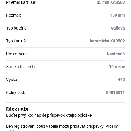
Priemer kartuše
:
35 mm KA3502
Rozmer
:
150 mm
Typ batérie
:
Vaňová
Typ kartuše
:
keramická KA3502
Umiestnenie
:
Nástenná
Záruka tesnosti
:
10 rokov
Výška
:
440
Colný kód
:
84818011
Diskusia
Buďte prvý, kto napíše príspevok k tejto položke.
Len registrovaní používatelia môžu pridávať príspevky. Prosím