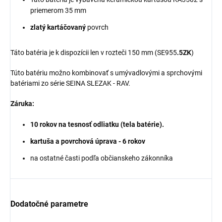
priemerom 35 mm
zlatý kartáčovaný
povrch
Táto batéria je k dispozícii len v rozteči 150 mm (SE955
.5ZK
)
Túto batériu možno kombinovať s umývadlovými a sprchovými
batériami zo série
SEINA
SLEZAK - RAV.
Záruka:
10 rokov na tesnosť odliatku (tela batérie).
kartuša a povrchová úprava - 6 rokov
na ostatné časti podľa občianskeho zákonníka
Dodatočné parametre