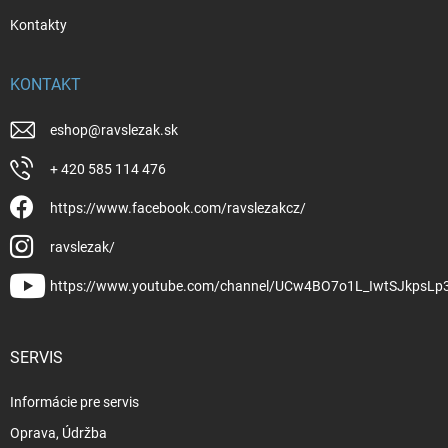
Kontakty
KONTAKT
eshop
@
ravslezak.sk
+ 420 585 114 476
https://www.facebook.com/ravslezakcz/
ravslezak/
https://www.youtube.com/channel/UCw4BO7o1L_IwtSJkpsLp
SERVIS
Informácie pre servis
Oprava, Údržba