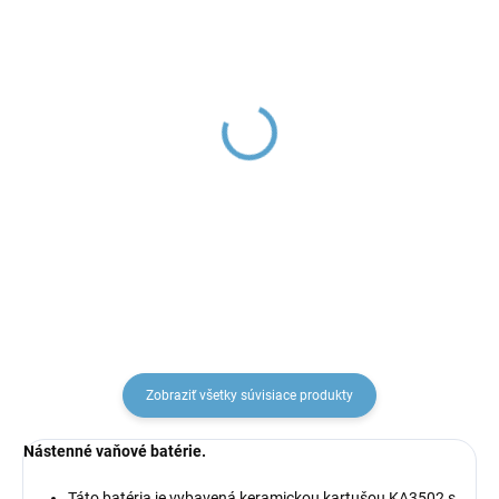
Kartuš keramická ø
Perlátor pre batérií NIL
35mm - nízka, Modrá
(NL26, NL30), Chróm
KA3502, RAV Slezák
MA0037E, RAV Slezák
€8,49
€3,20
Zobraziť všetky súvisiace produkty
Nástenné vaňové batérie.
Táto batéria je vybavená keramickou kartušou KA3502 s