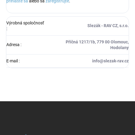
prihláste sa
alebo sa
zaregistrujte
.
Výrobná spoločnosť
Slezák - RAV CZ, s.r.o.
:
Příčná 1217/1b, 779 00 Olomouc,
Adresa
:
Hodolany
E-mail
:
info@slezak-rav.cz
Z
á
p
ä
t