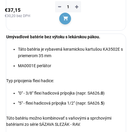
−
+
€37,15
€30,20 bez DPH
Do košíka
Umývadlové batérie bez výtoku s lekárskou pákou.
Táto batéria je vybavená
keramickou
kartušou KA3502E s
priemerom 35 mm
MA0001E perlátor
Typ pripojenia flexi hadice:
"0" - 3/8" flexi hadicová prípojka (napr. SA626
.0
)
"5" - flexi hadicová prípojka 1/2" (napr. SA626.
5
)
Túto batériu možno kombinovať s vaňovými a sprchovými
batériami zo série SÁZAVA SLEZÁK - RAV.