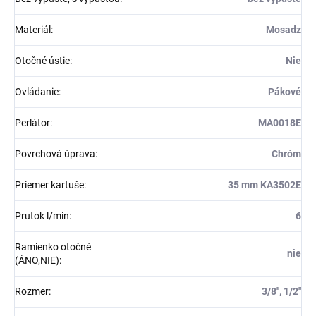
Materiál
:
Mosadz
Otočné ústie
:
Nie
Ovládanie
:
Pákové
Perlátor
:
MA0018E
Povrchová úprava
:
Chróm
Priemer kartuše
:
35 mm KA3502E
Prutok l/min
:
6
Ramienko otočné
nie
(ÁNO,NIE)
:
Rozmer
:
3/8'', 1/2''