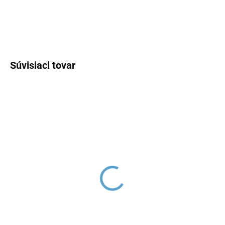
DETAILNÉ INFORMÁCIE
OPÝTAŤ SA
Súvisiaci tovar
Kartuš keramická ø
Montažná sada, Chróm
35mm - nízka, Číra
SD0001, RAV Slezák
KA3502E, RAV Slezák
€2,71
€5,04