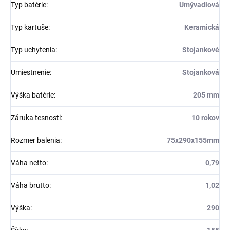
Typ batérie
:
Umývadlová
Typ kartuše
:
Keramická
Typ uchytenia
:
Stojankové
Umiestnenie
:
Stojanková
Výška batérie
:
205 mm
Záruka tesnosti
:
10 rokov
Rozmer balenia
:
75x290x155mm
Váha netto
:
0,79
Váha brutto
:
1,02
Výška
:
290