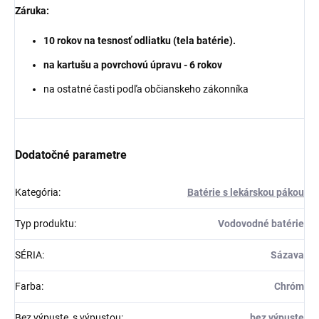
Záruka:
10 rokov na tesnosť odliatku (tela batérie).
na kartušu a povrchovú úpravu - 6 rokov
na ostatné časti podľa občianskeho zákonníka
Dodatočné parametre
Kategória
:
Batérie s lekárskou pákou
Typ produktu
:
Vodovodné batérie
SÉRIA
:
Sázava
Farba
:
Chróm
Bez výpuste, s výpustou
:
bez výpuste