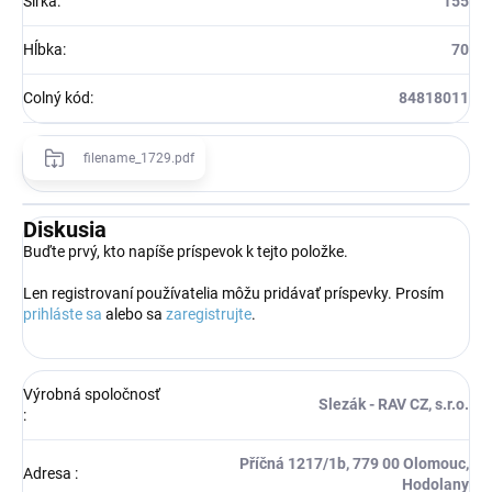
Šírka
:
155
Hĺbka
:
70
Colný kód
:
84818011
filename_1729.pdf
Diskusia
Buďte prvý, kto napíše príspevok k tejto položke.
Len registrovaní používatelia môžu pridávať príspevky. Prosím
prihláste sa
alebo sa
zaregistrujte
.
Výrobná spoločnosť
Slezák - RAV CZ, s.r.o.
:
Příčná 1217/1b, 779 00 Olomouc,
Adresa
:
Hodolany