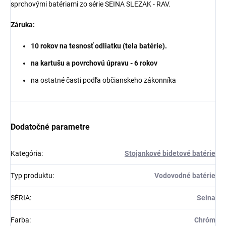
sprchovými batériami zo série
SEINA
SLEZAK - RAV.
Záruka:
10 rokov na tesnosť odliatku (tela batérie).
na kartušu a povrchovú úpravu - 6 rokov
na ostatné časti podľa občianskeho zákonníka
Dodatočné parametre
Kategória
:
Stojankové bidetové batérie
Typ produktu
:
Vodovodné batérie
SÉRIA
:
Seina
Farba
:
Chróm