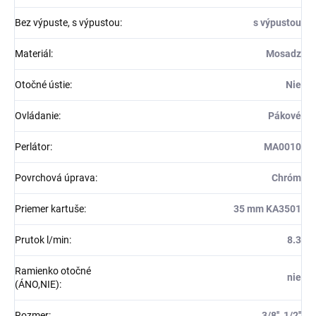
Bez výpuste, s výpustou
:
s výpustou
Materiál
:
Mosadz
Otočné ústie
:
Nie
Ovládanie
:
Pákové
Perlátor
:
MA0010
Povrchová úprava
:
Chróm
Priemer kartuše
:
35 mm KA3501
Prutok l/min
:
8.3
Ramienko otočné
nie
(ÁNO,NIE)
:
Rozmer
:
3/8'', 1/2''