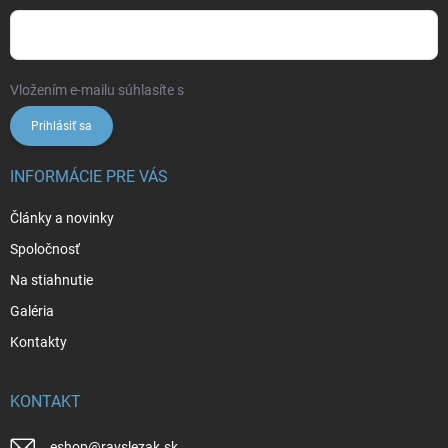
Vložením e-mailu súhlasíte s
podmienkami ochrany osobných údajov
Prihlásiť sa
INFORMÁCIE PRE VÁS
Články a novinky
Spoločnosť
Na stiahnutie
Galéria
Kontakty
KONTAKT
eshop
@
ravslezak.sk