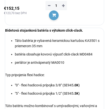
−
+
€152,15
€123,70 bez DPH
Do košíka
Bidetová
stojanková
batéria
s výtokom click-clack.
Táto batéria je vybavená keramickou kartušou KA3501 s
priemerom 35 mm
batéria obsahuje kovovú výpusť click-clack MD0484
perlátor je antivápenatý
MA0010
Typ pripojenia flexi hadice:
"0" - flexi hadicová prípojka 3/8" (SE945
.0K
)
"5" - flexi hadicová prípojka 1/2" (SE945
.5K
)
Túto batériu možno kombinovať s umývadlovými, vaňovými a