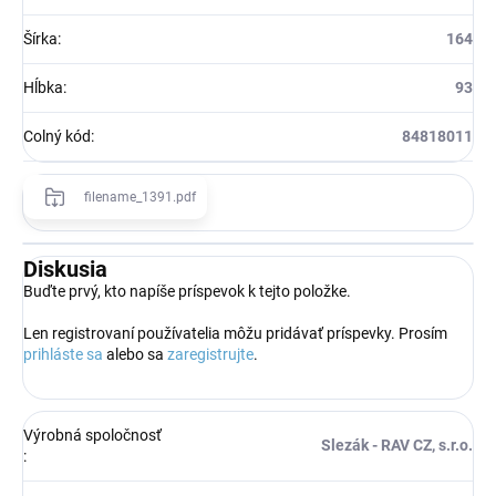
Šírka
:
164
Hĺbka
:
93
Colný kód
:
84818011
filename_1391.pdf
Diskusia
Buďte prvý, kto napíše príspevok k tejto položke.
Len registrovaní používatelia môžu pridávať príspevky. Prosím
prihláste sa
alebo sa
zaregistrujte
.
Výrobná spoločnosť
Slezák - RAV CZ, s.r.o.
: