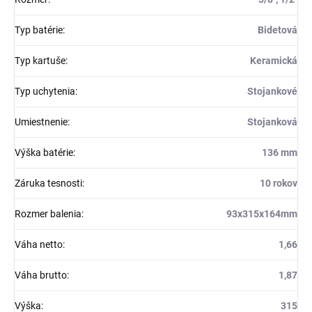
Typ batérie
:
Bidetová
Typ kartuše
:
Keramická
Typ uchytenia
:
Stojankové
Umiestnenie
:
Stojanková
Výška batérie
:
136 mm
Záruka tesnosti
:
10 rokov
Rozmer balenia
:
93x315x164mm
Váha netto
:
1,66
Váha brutto
:
1,87
Výška
:
315