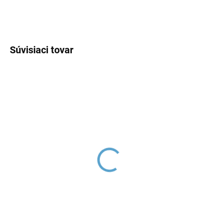
OPÝTAŤ SA
Súvisiaci tovar
SEINA - Bidetová batéria
SEINA - Sprchová
s výpustou, Chróm
batéria, Chróm SE980.5,
SE945.0K, RAV Slezák
RAV Slezák
€152,15
€158,18