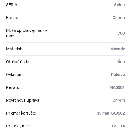
SÉRIA
:
Seina
Farba
:
Chróm
Dĺžka sprchovej hadice,
700
mm
:
Materiál
:
Mosadz
Otočné ústie
:
Áno
Ovládanie
:
Pákové
Perlátor
:
MA0001
Povrchová úprava
:
Chróm
Priemer kartuše
:
35 mm KA3502
Prutok l/min
:
12 – 14