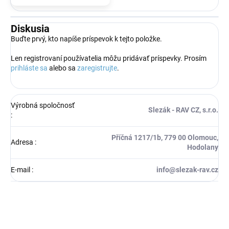
Diskusia
Buďte prvý, kto napíše príspevok k tejto položke.
Len registrovaní používatelia môžu pridávať príspevky. Prosím
prihláste sa
alebo sa
zaregistrujte
.
Výrobná spoločnosť
Slezák - RAV CZ, s.r.o.
:
Příčná 1217/1b, 779 00 Olomouc,
Adresa
:
Hodolany
E-mail
:
info@slezak-rav.cz