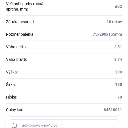
Veľkosť sprchy ručná
⌀52
sprcha, mm
:
Záruka tesnosti
:
10 rokov
Rozmer balenia
:
75x290x155mm
Váha netto
:
3,51
Váha brutto
:
3,74
Výška
:
290
Šírka
:
155
Hĺbka
:
70
Colný kód
:
84818011
technicky-vykres--45.pdf