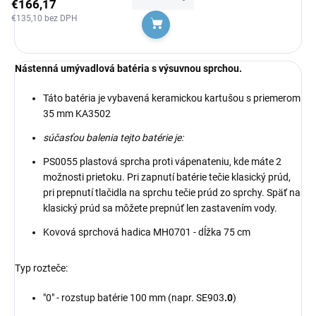
€166,17
€135,10 bez DPH
Do košíka
Nástenná umývadlová batéria s výsuvnou sprchou.
Táto batéria je vybavená keramickou kartušou s priemerom
35 mm KA3502
súčasťou balenia tejto batérie je:
PS0055 plastová sprcha proti vápenateniu, kde máte 2
možnosti prietoku. Pri zapnutí batérie tečie klasický prúd,
pri prepnutí tlačidla na sprchu tečie prúd zo sprchy. Späť na
klasický prúd sa môžete prepnúť len zastavením vody.
Kovová sprchová hadica MH0701 - dĺžka 75 cm
Typ rozteče:
"0" - rozstup batérie 100 mm (napr. SE903
.0
)