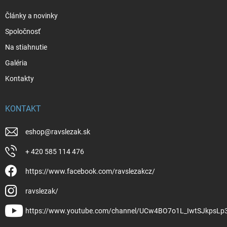
Články a novinky
Spoločnosť
Na stiahnutie
Galéria
Kontakty
KONTAKT
eshop
@
ravslezak.sk
+ 420 585 114 476
https://www.facebook.com/ravslezakcz/
ravslezak/
https://www.youtube.com/channel/UCw4BO7o1L_IwtSJkpsLp