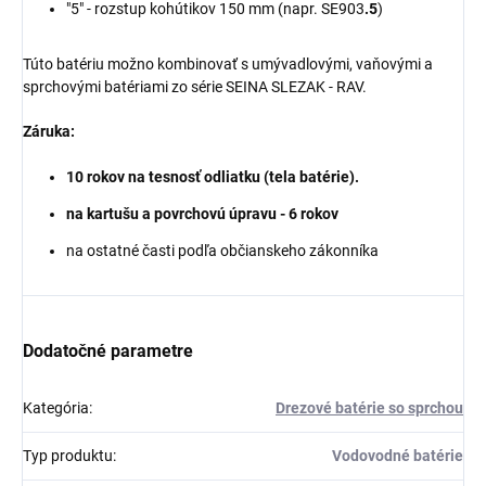
"5" - rozstup kohútikov 150 mm (napr. SE903
.5
)
Túto batériu možno kombinovať s umývadlovými, vaňovými a
sprchovými batériami zo série
SEINA
SLEZAK - RAV.
Záruka:
10 rokov na tesnosť odliatku (tela batérie).
na kartušu a povrchovú úpravu - 6 rokov
na ostatné časti podľa občianskeho zákonníka
Dodatočné parametre
Kategória
:
Drezové batérie so sprchou
Typ produktu
:
Vodovodné batérie