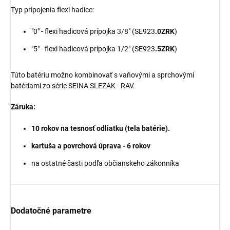
Typ pripojenia flexi hadice:
"0" - flexi hadicová prípojka 3/8" (SE923
.0ZRK
)
"5" - flexi hadicová prípojka 1/2" (SE923
.5ZRK
)
Túto batériu možno kombinovať s vaňovými a sprchovými
batériami zo série
SEINA
SLEZAK - RAV.
Záruka:
10 rokov na tesnosť odliatku (tela batérie).
kartuša a povrchová úprava - 6 rokov
na ostatné časti podľa občianskeho zákonníka
Dodatočné parametre