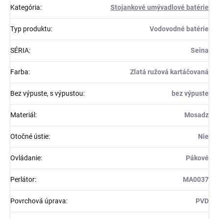
Kategória
:
Stojankové umývadlové batérie
Typ produktu
:
Vodovodné batérie
SÉRIA
:
Seina
Farba
:
Zlatá ružová kartáčovaná
Bez výpuste, s výpustou
:
bez výpuste
Materiál
:
Mosadz
Otočné ústie
:
Nie
Ovládanie
:
Pákové
Perlátor
:
MA0037
Povrchová úprava
:
PVD