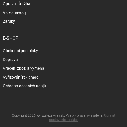
Oprava, Údržba
Video návody
Záruky
E-SHOP
Obchodní podmínky
Doprava
Vrácení zboží a výměna
Vyřizování reklamací
Ochrana osobních údajů
Copyright 2026
www.slezak-rav.sk
. Všetky práva vyhradené.
Upraviť
nastavenie cookies