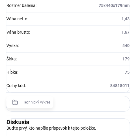
Rozmer balenia
:
75x440x179mm
Váha netto
:
1,43
Váha brutto
:
1,67
Výška
:
440
Šírka
:
179
Hĺbka
:
75
Colný kód
:
84818011
Technický výkres
Diskusia
Buďte prvý, kto napíše príspevok k tejto položke.