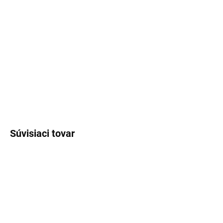
€262,11
€213,10 bez DPH
Jednotková
Zvoľte variant
cena:
DETAILNÉ INFORMÁCIE
OPÝTAŤ SA
Súvisiaci tovar