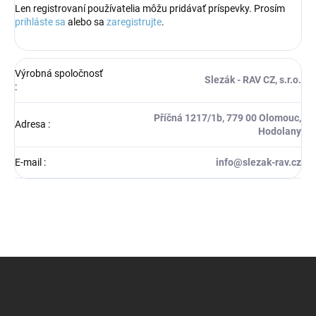
Len registrovaní používatelia môžu pridávať príspevky. Prosím
prihláste sa
alebo sa
zaregistrujte
.
Výrobná spoločnosť
Slezák - RAV CZ, s.r.o.
:
Příčná 1217/1b, 779 00 Olomouc,
Adresa
:
Hodolany
E-mail
:
info@slezak-rav.cz
Z
á
p
ä