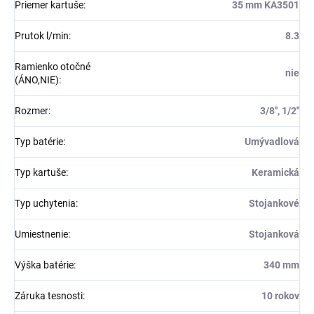
Priemer kartuše
:
35 mm KA3501
Prutok l/min
:
8.3
Ramienko otočné
nie
(ÁNO,NIE)
:
Rozmer
:
3/8'', 1/2''
Typ batérie
:
Umývadlová
Typ kartuše
:
Keramická
Typ uchytenia
:
Stojankové
Umiestnenie
:
Stojanková
Výška batérie
:
340 mm
Záruka tesnosti
:
10 rokov