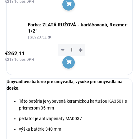
€213,10 bez DPH
Do košíka
Farba: ZLATÁ RUŽOVÁ - kartáčovaná, Rozmer:
1/2"
| SE923.5ZRK
−
+
€262,11
€213,10 bez DPH
Do košíka
Umývadlové batérie pre umývadlá, vysoké pre umývadlá na
doske.
Táto batéria je vybavená keramickou kartušou KA3501 s
priemerom 35 mm
perlátor je antivápenatý MA0037
výška batérie 340 mm