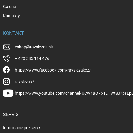
Galéria
Kontakty
KONTAKT
eshop
@
ravslezak.sk
+ 420 585 114 476
https://www.facebook.com/ravslezakcz/
ravslezak/
https://www.youtube.com/channel/UCw4BO7o1L_IwtSJkpsLp
SERVIS
Informácie pre servis