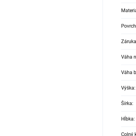
Materi
Povrch
Záruka
Váha n
Váha b
Výška
:
Šírka
:
Hĺbka
:
Colný 