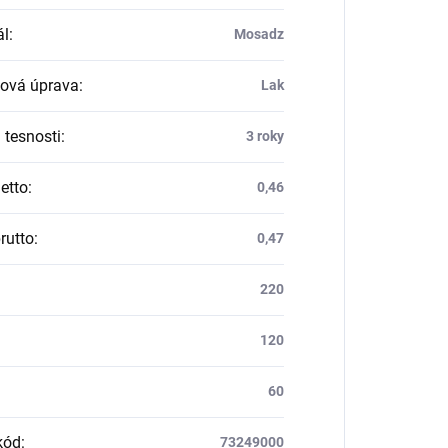
ál
:
Mosadz
ová úprava
:
Lak
 tesnosti
:
3 roky
etto
:
0,46
rutto
:
0,47
220
120
60
kód
:
73249000