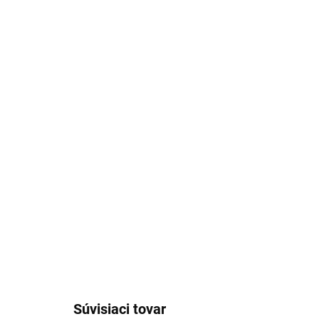
Stiahnuť obrázok
Súvisiaci tovar