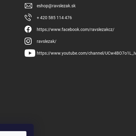
eshop
@
ravslezak.sk
+ 420 585 114 476
https://www.facebook.com/ravslezakcz/
ravslezak/
https://www.youtube.com/channel/UCw4BO7o1L_