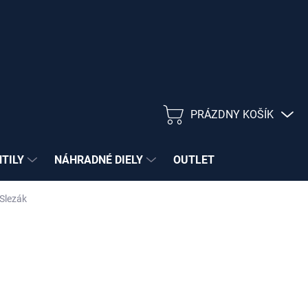
PRÁZDNY KOŠÍK
NÁKUPNÝ
KOŠÍK
NTILY
NÁHRADNÉ DIELY
OUTLET
Slezák