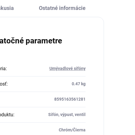
skusia
Ostatné informácie
atočné parametre
ria
:
Umývadlové sifóny
osť
:
0.47 kg
8595163561281
oduktu
:
Sifón, výpust, ventil
Chróm/Čierna