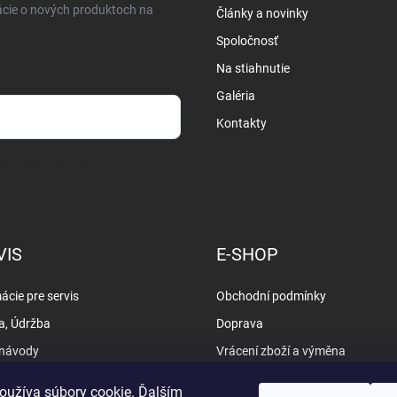
ácie o nových produktoch na
Články a novinky
Spoločnosť
Na stiahnutie
Galéria
Kontakty
osobných údajov
VIS
E-SHOP
ácie pre servis
Obchodní podmínky
a, Údržba
Doprava
 návody
Vrácení zboží a výměna
y
Vyřizování reklamací
oužíva súbory cookie. Ďalším