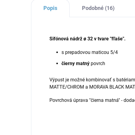
Popis
Podobné (16)
Sifónová nádrž ø 32 v tvare "fľaše".
s prepadovou maticou 5/4
čierny matný
povrch
Výpust je možné kombinovať
s batériam
MATTE/CHROM a MORAVA BLACK MA
Povrchová úprava "čierna matná" - dodac