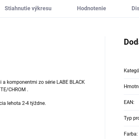
Stiahnutie výkresu
Hodnotenie
Di
Dod
Kategó
i a komponentmi zo série LABE BLACK
Hmotn
TTE/CHROM
.
EAN
:
ia lehota 2-4 týždne.
Typ pr
Farba
: