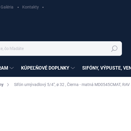
Galéria
Kontakty
Hľadať
RAM
KÚPEĽŇOVÉ DOPLNKY
SIFÓNY, VÝPUSTE, VE
ny
Sifón umývadlový 5/4", ø 32 , Čierna - matná MD0545CMAT, RAV 
nia
ZNAČKA:
RAV SLEZÁK
€37,15
€30,20 bez DPH