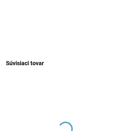
−
+
Pridať do košíka
DETAILNÉ INFORMÁCIE
OPÝTAŤ SA
Súvisiaci tovar
Sifón umývadlový 5/4", ø
Sifón umývadlový 5/4",