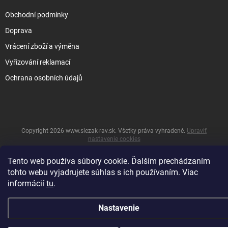
Obchodní podmínky
Doprava
Vrácení zboží a výměna
Vyřizování reklamací
Ochrana osobních údajů
Copyright 2026
www.slezak-rav.sk
. Všetky práva vyhradené.
Upraviť
nastavenie cookies
&
Vytvoril Shoptet
Tento web používa súbory cookie. Ďalším prechádzaním
tohto webu vyjadrujete súhlas s ich používaním. Viac
informácií
tu
.
Nastavenie