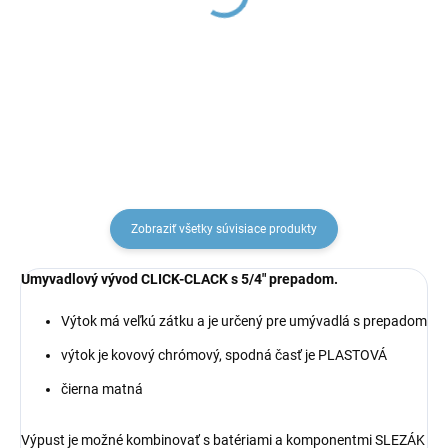
32 , Čierna - matná
Čierna - matná
MD0545CMAT, RAV
MD0232CMAT, RAV
Slezák
Slezák
€37,15
€50,18
Zobraziť všetky súvisiace produkty
Umyvadlový vývod
CLICK-CLACK
s 5/4" prepadom.
Výtok má veľkú zátku a je určený pre umývadlá s prepadom
výtok je kovový chrómový, spodná časť je PLASTOVÁ
čierna matná
Výpust je možné kombinovať s
batériami a komponentmi
SLEZÁK