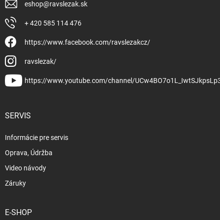
eshop
@
ravslezak.sk
+ 420 585 114 476
https://www.facebook.com/ravslezakcz/
ravslezak/
https://www.youtube.com/channel/UCw4BO7o1L_IwtSJkpsLp
SERVIS
Informácie pre servis
Oprava, Údržba
Video návody
Záruky
E-SHOP