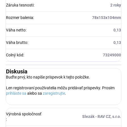
Záruka tesnosti
:
2 roky
Rozmer balenia
:
78x153x104mm
Váha netto
:
0,13
Váha brutto
:
0,13
Colný kód
:
73249000
Diskusia
Buďte prvý, kto napíše príspevok k tejto položke.
Len registrovaní používatelia môžu pridávať príspevky. Prosím
prihláste sa
alebo sa
zaregistrujte
.
Výrobná spoločnosť
Slezák - RAV CZ, s.r.o.
: