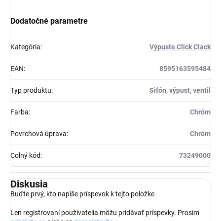
Dodatočné parametre
Kategória
:
Výpuste Click Clack
EAN
:
8595163595484
Typ produktu
:
Sifón, výpust, ventil
Farba
:
Chróm
Povrchová úprava
:
Chróm
Colný kód
:
73249000
Diskusia
Buďte prvý, kto napíše príspevok k tejto položke.
Len registrovaní používatelia môžu pridávať príspevky. Prosím