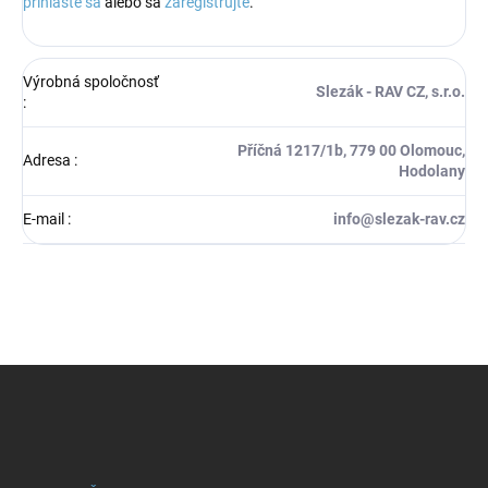
prihláste sa
alebo sa
zaregistrujte
.
Výrobná spoločnosť
Slezák - RAV CZ, s.r.o.
:
Příčná 1217/1b, 779 00 Olomouc,
Adresa
:
Hodolany
E-mail
:
info@slezak-rav.cz
Z
á
p
ä
t