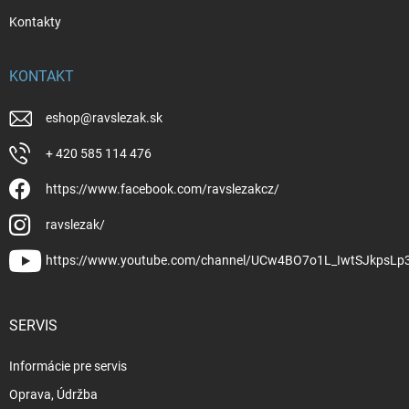
Kontakty
KONTAKT
eshop
@
ravslezak.sk
+ 420 585 114 476
https://www.facebook.com/ravslezakcz/
ravslezak/
https://www.youtube.com/channel/UCw4BO7o1L_IwtSJkpsLp
SERVIS
Informácie pre servis
Oprava, Údržba