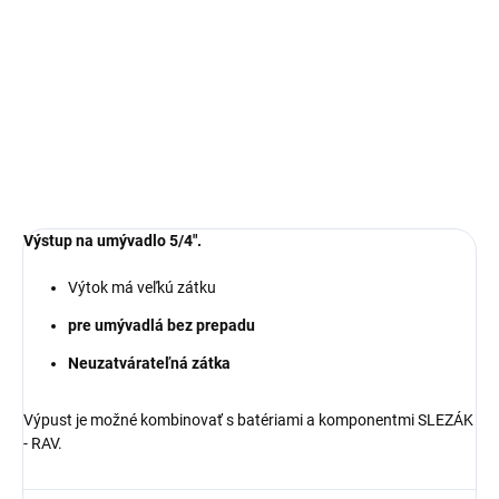
−
+
Pridať do košíka
DETAILNÉ INFORMÁCIE
OPÝTAŤ SA
Výstup na umývadlo 5/4"
.
Výtok má veľkú zátku
pre umývadlá bez prepadu
Neuzatvárateľná zátka
Výpust je možné kombinovať s batériami a komponentmi SLEZÁK
- RAV.