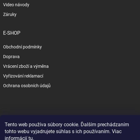
Video návody
Záruky
E-SHOP
Obchodní podmínky
Doprava
Vrácení zboží a výměna
Vyřizování reklamací
Ochrana osobních údajů
Copyright 2026
www.slezak-rav.sk
. Všetky práva vyhradené.
Upraviť
nastavenie cookies
Tento web používa súbory cookie. Ďalším prechádzaním
tohto webu vyjadrujete súhlas s ich používaním. Viac
&
Vytvoril Shoptet
informácií
tu
.