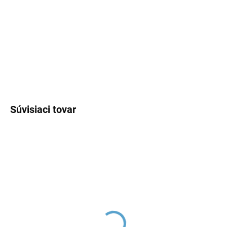
−
+
Pridať do košíka
DETAILNÉ INFORMÁCIE
OPÝTAŤ SA
Súvisiaci tovar
NIL - Umývadlová
COLORADO -