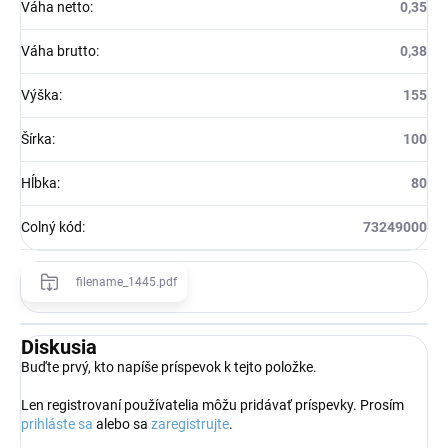
Váha netto
:
0,35
Váha brutto
:
0,38
Výška
:
155
Šírka
:
100
Hĺbka
:
80
Colný kód
:
73249000
filename_1445.pdf
Diskusia
Buďte prvý, kto napíše príspevok k tejto položke.
Len registrovaní používatelia môžu pridávať príspevky. Prosím
prihláste sa
alebo sa
zaregistrujte
.