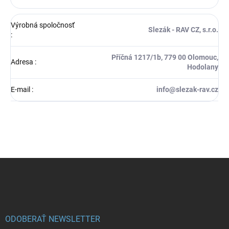
Výrobná spoločnosť
Slezák - RAV CZ, s.r.o.
:
Příčná 1217/1b, 779 00 Olomouc,
Adresa
:
Hodolany
E-mail
:
info@slezak-rav.cz
Z
á
p
ä
t
i
ODOBERAŤ NEWSLETTER