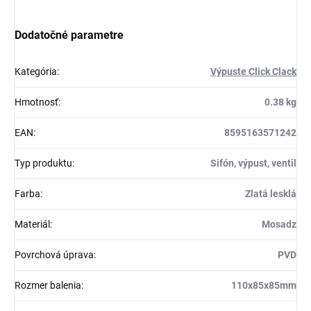
Dodatočné parametre
Kategória
:
Výpuste Click Clack
Hmotnosť
:
0.38 kg
EAN
:
8595163571242
Typ produktu
:
Sifón, výpust, ventil
Farba
:
Zlatá lesklá
Materiál
:
Mosadz
Povrchová úprava
:
PVD
Rozmer balenia
:
110x85x85mm