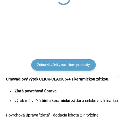
batéria bez výpuste,
Umývadlová batéria bez
Zlatá - lesklá NL126.0Z,
výpuste, Zlatá - lesklá
RAV Slezák
CO128.0Z, RAV Slezák
€115,99
€133,58
Zobraziť všetky súvisiace produkty
Umyvadlový výtok CLICK-CLACK 5/4 s keramickou zátkou.
Zlatá povrchová úprava
výtok má veľkú
bielu keramickú zátku
a celokovovú maticu
Povrchová úprava "zlatá" - dodacia lehota 2-4 týždne.