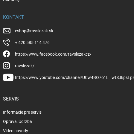
KONTAKT
eshop
@
ravslezak.sk
+ 420 585 114 476
https://www.facebook.com/ravslezakcz/
ravslezak/
https://www.youtube.com/channel/UCw4BO7o1L_IwtSJkpsLp
SERVIS
Informácie pre servis
Oprava, Údržba
Video návody