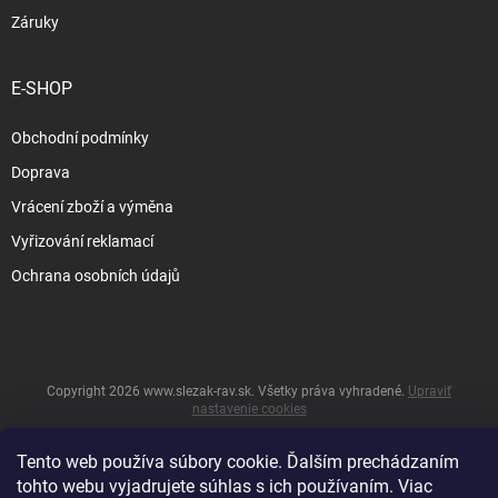
Záruky
E-SHOP
Obchodní podmínky
Doprava
Vrácení zboží a výměna
Vyřizování reklamací
Ochrana osobních údajů
Copyright 2026
www.slezak-rav.sk
. Všetky práva vyhradené.
Upraviť
nastavenie cookies
&
Vytvoril Shoptet
Tento web používa súbory cookie. Ďalším prechádzaním
tohto webu vyjadrujete súhlas s ich používaním. Viac