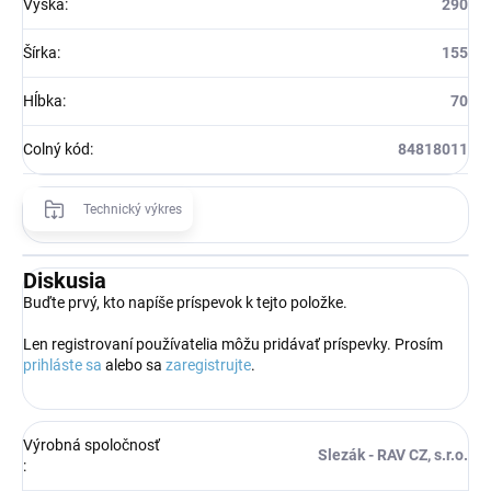
Výška
:
290
Šírka
:
155
Hĺbka
:
70
Colný kód
:
84818011
Technický výkres
Diskusia
Buďte prvý, kto napíše príspevok k tejto položke.
Len registrovaní používatelia môžu pridávať príspevky. Prosím
prihláste sa
alebo sa
zaregistrujte
.
Výrobná spoločnosť
Slezák - RAV CZ, s.r.o.
: