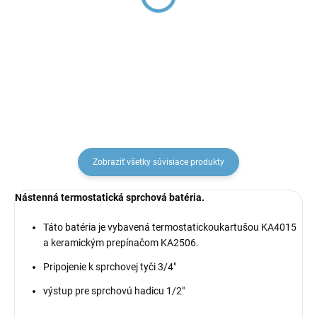
Umývadlová batéria bez
Vaňová batéria, Metal
výpuste, Metal Grey -
Grey - lesklá
lesklá TRM26.0MGL,
TRM54.5MGL, RAV
€258,55
€256,09
RAV Slezák
Slezák
Zobraziť všetky súvisiace produkty
Nástenná termostatická sprchová batéria.
Táto batéria je vybavená termostatickou
kartušou KA4015
a keramickým prepínačom KA2506.
Pripojenie k sprchovej tyči 3/4
"
výstup pre sprchovú hadicu 1/2"