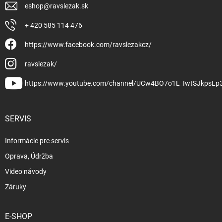
eshop
@
ravslezak.sk
+ 420 585 114 476
https://www.facebook.com/ravslezakcz/
ravslezak/
https://www.youtube.com/channel/UCw4BO7o1L_IwtSJkpsLp
SERVIS
Informácie pre servis
Oprava, Údržba
Video návody
Záruky
E-SHOP