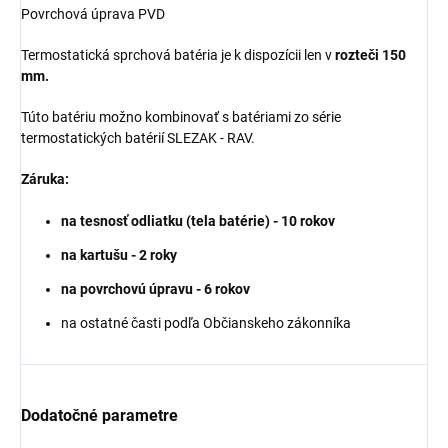
Povrchová úprava PVD
Termostatická sprchová batéria je k dispozícii len v
rozteči 150
mm.
Túto batériu možno kombinovať s batériami zo série
termostatických batérií SLEZAK - RAV.
Záruka:
na tesnosť odliatku (tela batérie) - 10 rokov
na kartušu - 2 roky
na povrchovú úpravu - 6 rokov
na ostatné časti podľa Občianskeho zákonníka
Dodatočné parametre