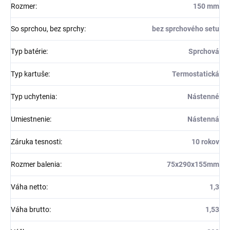
Rozmer
:
150 mm
So sprchou, bez sprchy
:
bez sprchového setu
Typ batérie
:
Sprchová
Typ kartuše
:
Termostatická
Typ uchytenia
:
Nástenné
Umiestnenie
:
Nástenná
Záruka tesnosti
:
10 rokov
Rozmer balenia
:
75x290x155mm
Váha netto
:
1,3
Váha brutto
:
1,53