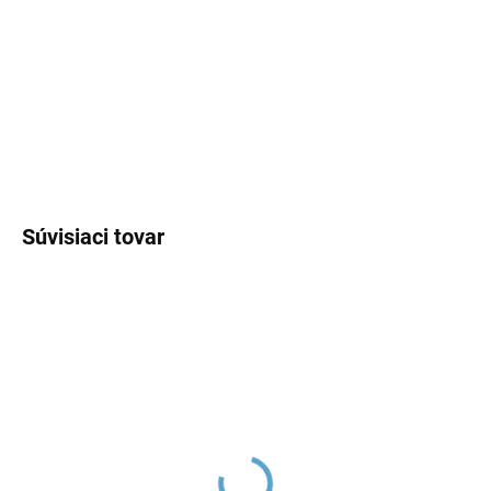
−
+
Pridať do košíka
DETAILNÉ INFORMÁCIE
OPÝTAŤ SA
Súvisiaci tovar
TERMOSTATICKÁ -
TERMOSTATICKÁ -