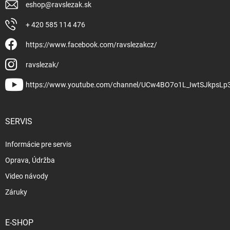
eshop
@
ravslezak.sk
+ 420 585 114 476
https://www.facebook.com/ravslezakcz/
ravslezak/
https://www.youtube.com/channel/UCw4BO7o1L_IwtSJkpsLp
SERVIS
Informácie pre servis
Oprava, Údržba
Video návody
Záruky
E-SHOP