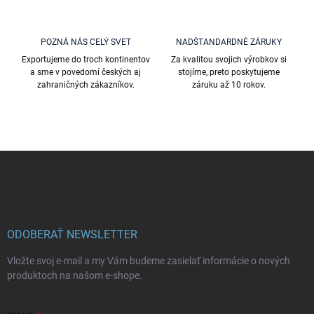
i
s
u
POZNÁ NÁS CELÝ SVET
NADŠTANDARDNÉ ZÁRUKY
Exportujeme do troch kontinentov
Za kvalitou svojich výrobkov si
a sme v povedomí českých aj
stojíme, preto poskytujeme
zahraničných zákazníkov.
záruku až 10 rokov.
Z
á
p
ä
t
i
ODOBERAŤ NEWSLETTER
e
Vložte svoj e-mail a my Vám budeme zasielať informácie o nových
produktoch na našom e-shope.