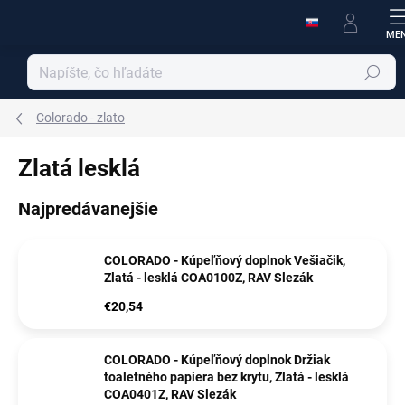
Prejsť
na
obsah
Hľadať
Colorado - zlato
Zlatá lesklá
Najpredávanejšie
COLORADO - Kúpeľňový doplnok Vešiačik,
Zlatá - lesklá COA0100Z, RAV Slezák
€20,54
COLORADO - Kúpeľňový doplnok Držiak
toaletného papiera bez krytu, Zlatá - lesklá
COA0401Z, RAV Slezák