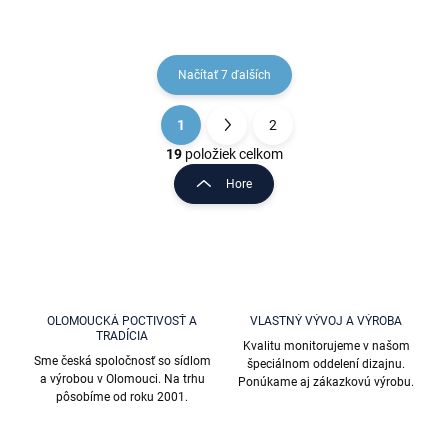
Načítať 7 ďalších
1
2
O
S
v
t
19
položiek celkom
l
r
Hore
á
á
d
n
a
k
c
o
i
e
v
p
a
r
OLOMOUCKÁ POCTIVOSŤ A
VLASTNÝ VÝVOJ A VÝROBA
n
TRADÍCIA
v
Kvalitu monitorujeme v našom
i
k
Sme česká spoločnosť so sídlom
špeciálnom oddelení dizajnu.
e
y
a výrobou v Olomouci. Na trhu
Ponúkame aj zákazkovú výrobu.
v
pôsobíme od roku 2001.
ý
p