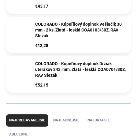
€43,17
COLORADO - Kúpeľňový doplnok Vešiačik 30
mm - 2 ks, Zlatá - lesklá COA0103/30Z, RAV
Slezák
€13,28
COLORADO - Kúpeľňový doplnok Držiak
uterákov 343, mm, Zlatá - lesklá COA0701/30Z,
RAV Slezák
€52,15
R
a
NAJPREDÁVANEJŠIE
NAJLACNEJŠIE
NAJDRAHŠIE
d
e
ABECEDNE