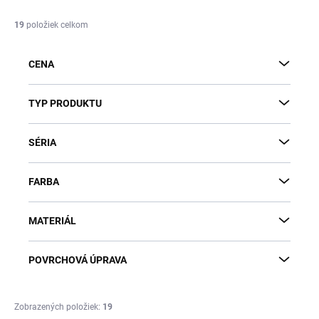
n
i
19
položiek celkom
e
p
CENA
r
o
d
TYP PRODUKTU
u
k
SÉRIA
t
o
v
FARBA
MATERIÁL
POVRCHOVÁ ÚPRAVA
Zobrazených položiek:
19