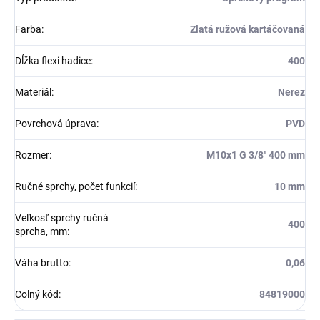
Farba
:
Zlatá ružová kartáčovaná
Dĺžka flexi hadice
:
400
Materiál
:
Nerez
Povrchová úprava
:
PVD
Rozmer
:
M10x1 G 3/8'' 400 mm
Ručné sprchy, počet funkcií
:
10 mm
Veľkosť sprchy ručná
400
sprcha, mm
:
Váha brutto
:
0,06
Colný kód
:
84819000