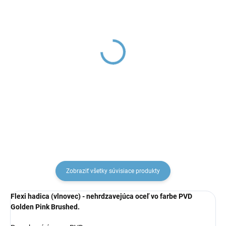
Flexi hadica (vlnovec),
Flexi hadica (vlnovec),
Chróm IT0438, RAV
Zlatá - kartáčovaná
Slezák
IT0438ZK, RAV Slezák
€8,24
€18,82
Zobraziť všetky súvisiace produkty
Flexi hadica (vlnovec) - nehrdzavejúca oceľ vo farbe PVD
Golden Pink Brushed.