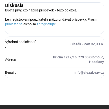
Diskusia
Buďte prvý, kto napíše príspevok k tejto položke.
Len registrovaní používatelia môžu pridávať príspevky. Prosím
prihláste sa
alebo sa
zaregistrujte
.
Výrobná spoločnosť
Slezák - RAV CZ, s.r.o.
:
Příčná 1217/1b, 779 00 Olomouc,
Adresa
:
Hodolany
E-mail
:
info@slezak-rav.cz
Z