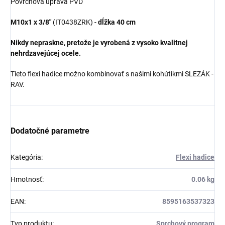
Povrchová úprava PVD
M10x1 x 3/8"
(IT0438ZRK) -
dĺžka 40 cm
Nikdy nepraskne, pretože je vyrobená z vysoko kvalitnej
nehrdzavejúcej ocele.
Tieto flexi hadice možno kombinovať
s našimi
kohútikmi SLEZÁK -
RAV.
Dodatočné parametre
Kategória
:
Flexi hadice
Hmotnosť
:
0.06 kg
EAN
:
8595163537323
Typ produktu
:
Sprchový program