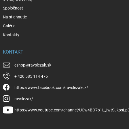
Spoločnosť
Na stiahnutie
Galéria
Kontakty
KONTAKT
eshop
@
ravslezak.sk
+ 420 585 114 476
https://www.facebook.com/ravslezakcz/
ravslezak/
https://www.youtube.com/channel/UCw4BO7o1L_IwtSJkpsLp