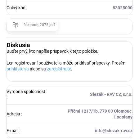
Colný kód
:
83025000
filename_2075.pdf
Diskusia
Buďte prvý, kto napíše príspevok k tejto položke.
Len registrovaní používatelia môžu pridávať príspevky. Prosím
prihláste sa
alebo sa
zaregistrujte
.
Výrobná spoločnosť
Slezák - RAV CZ, s.r.o.
:
Příčná 1217/1b, 779 00 Olomouc,
Adresa
:
Hodolany
E-mail
:
info@slezak-rav.cz