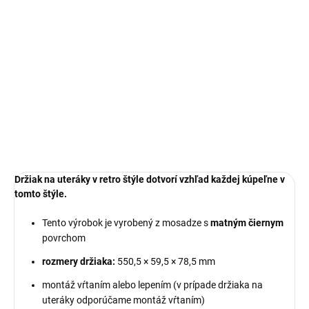
cena:
MOŽNOSTI
DORUČENIA
−
+
Pridať do košíka
DETAILNÉ INFORMÁCIE
OPÝTAŤ SA
Držiak na uteráky v retro štýle dotvorí vzhľad každej kúpeľne v
tomto štýle.
Tento výrobok je vyrobený z mosadze s
matným čiernym
povrchom
rozmery držiaka:
550,5 × 59,5 × 78,5 mm
montáž vŕtaním alebo lepením (v prípade držiaka na
uteráky odporúčame montáž vŕtaním)