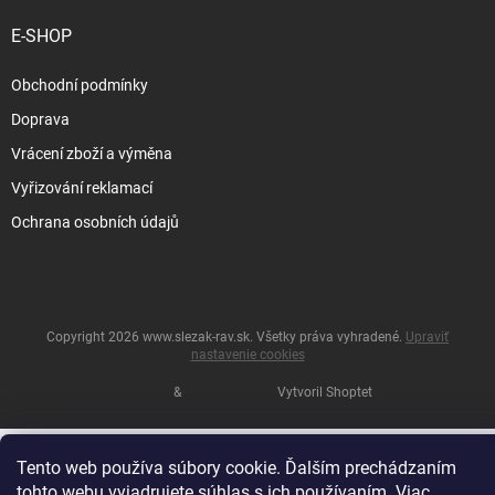
E-SHOP
Obchodní podmínky
Doprava
Vrácení zboží a výměna
Vyřizování reklamací
Ochrana osobních údajů
Copyright 2026
www.slezak-rav.sk
. Všetky práva vyhradené.
Upraviť
nastavenie cookies
&
Vytvoril Shoptet
Tento web používa súbory cookie. Ďalším prechádzaním
tohto webu vyjadrujete súhlas s ich používaním. Viac