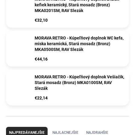
kefiek keramický, Stará mosadz (Bronz)
MKA0201SM, RAV Slezák
€32,10
MORAVA RETRO - Kúpeľňový doplnok WC kefa,
miska keramická, Stará mosadz (Bronz)
MKA0500SM, RAV Slezák
€44,16
MORAVA RETRO - Kúpeľňový doplnok Vešiačik,
Stará mosadz (Bronz) MKA0100SM, RAV
Slezák
€22,14
R
a
NAJPREDÁVANEJŠIE
NAJLACNEJŠIE
NAJDRAHŠIE