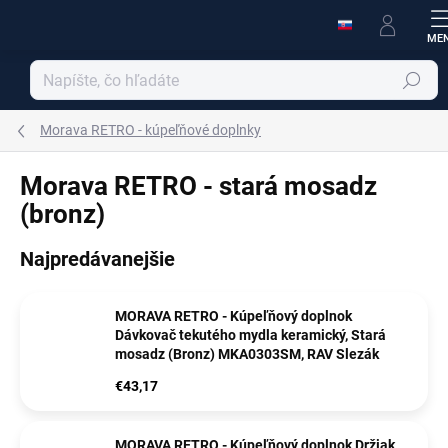
Prejsť
na
obsah
Hľadať
Morava RETRO - kúpeľňové doplnky
Morava RETRO - stará mosadz
(bronz)
Najpredávanejšie
MORAVA RETRO - Kúpeľňový doplnok
Dávkovač tekutého mydla keramický, Stará
mosadz (Bronz) MKA0303SM, RAV Slezák
€43,17
MORAVA RETRO - Kúpeľňový doplnok Držiak