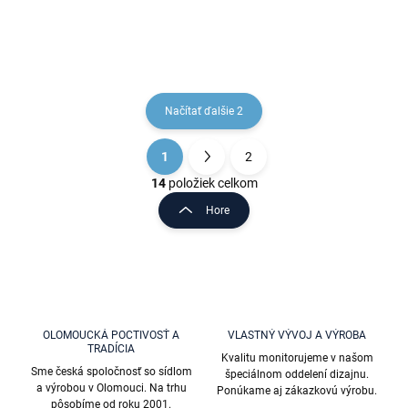
MKA0402SM, RAV
MKA0701/65SM, RAV
Slezák
Slezák
Načítať ďalšie 2
1
2
O
S
v
t
14
položiek celkom
l
r
Hore
á
á
d
n
a
k
c
o
i
e
v
p
a
r
OLOMOUCKÁ POCTIVOSŤ A
VLASTNÝ VÝVOJ A VÝROBA
n
TRADÍCIA
v
Kvalitu monitorujeme v našom
i
k
Sme česká spoločnosť so sídlom
špeciálnom oddelení dizajnu.
e
y
a výrobou v Olomouci. Na trhu
Ponúkame aj zákazkovú výrobu.
v
pôsobíme od roku 2001.