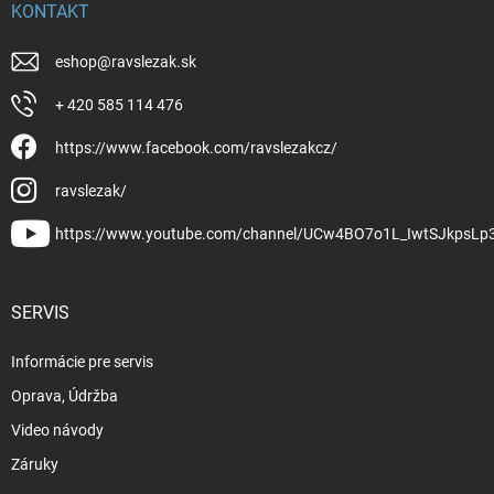
KONTAKT
eshop
@
ravslezak.sk
+ 420 585 114 476
https://www.facebook.com/ravslezakcz/
ravslezak/
https://www.youtube.com/channel/UCw4BO7o1L_IwtSJkpsLp
SERVIS
Informácie pre servis
Oprava, Údržba
Video návody
Záruky