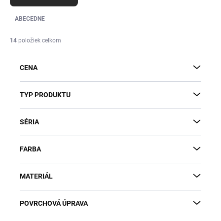
d
e
ABECEDNE
n
i
14
položiek celkom
e
p
CENA
r
o
d
TYP PRODUKTU
u
k
SÉRIA
t
o
v
FARBA
MATERIÁL
POVRCHOVÁ ÚPRAVA