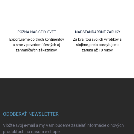
ý
p
i
s
u
POZNÁ NÁS CELÝ SVET
NADŠTANDARDNÉ ZÁRUKY
Exportujeme do troch kontinentov
Za kvalitou svojich výrobkov si
a sme v povedomí českých aj
stojíme, preto poskytujeme
zahraničných zákazníkov.
záruku až 10 rokov.
Z
á
p
ä
t
i
ODOBERAŤ NEWSLETTER
e
Vložte svoj e-mail a my Vám budeme zasielať informácie o nových
produktoch na našom e-shope.