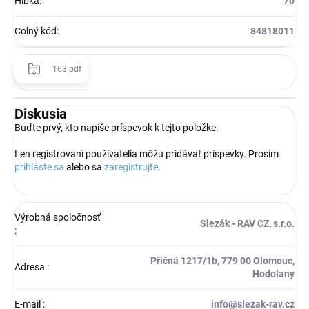
Hĺbka
:
70
Colný kód
:
84818011
163.pdf
Diskusia
Buďte prvý, kto napíše príspevok k tejto položke.
Len registrovaní používatelia môžu pridávať príspevky. Prosím
prihláste sa
alebo sa
zaregistrujte
.
Výrobná spoločnosť
Slezák - RAV CZ, s.r.o.
:
Příčná 1217/1b, 779 00 Olomouc,
Adresa
:
Hodolany
E-mail
:
info@slezak-rav.cz