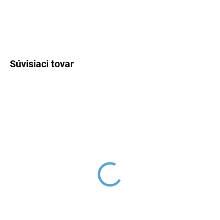
DETAILNÉ INFORMÁCIE
OPÝTAŤ SA
Súvisiaci tovar
Kartuš keramická ø
Montažná sada, Chróm
35mm - nízka, Číra
SD0001, RAV Slezák
KA3502E, RAV Slezák
€2,71
€5,04