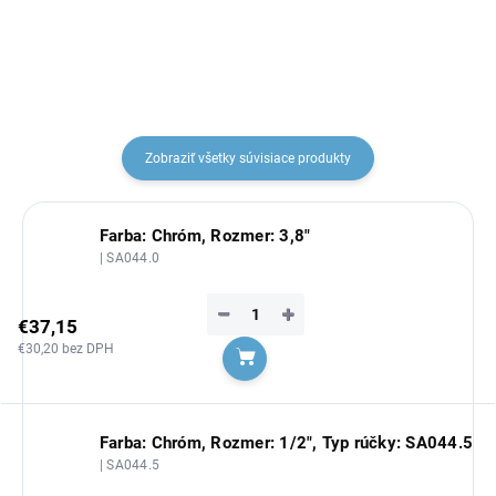
Zobraziť všetky súvisiace produkty
Farba: Chróm, Rozmer: 3,8"
| SA044.0
−
+
€37,15
€30,20 bez DPH
Do košíka
Farba: Chróm, Rozmer: 1/2", Typ rúčky: SA044.5
| SA044.5