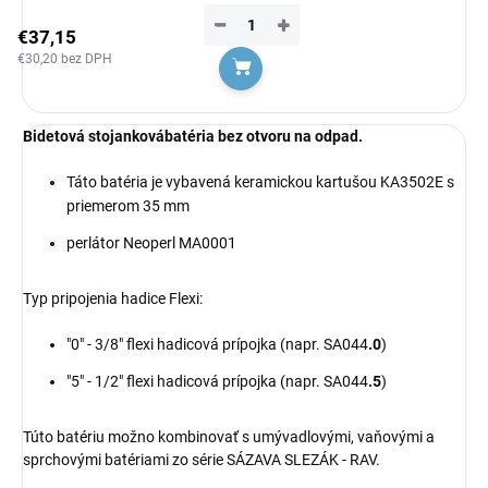
−
+
€37,15
€30,20 bez DPH
Do košíka
Bidetová
stojanková
batéria
bez otvoru na odpad.
Táto batéria je vybavená
keramickou
kartušou KA3502E s
priemerom 35 mm
perlátor Neoperl MA0001
Typ pripojenia hadice Flexi:
"0" - 3/8" flexi hadicová prípojka (napr. SA044
.0
)
"5" - 1/2" flexi hadicová prípojka (napr. SA044
.5
)
Túto batériu možno kombinovať s umývadlovými, vaňovými a
sprchovými batériami zo série SÁZAVA
SLEZÁK - RAV.