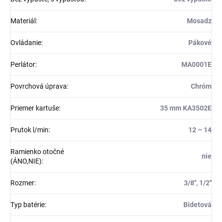
Materiál
:
Mosadz
Ovládanie
:
Pákové
Perlátor
:
MA0001E
Povrchová úprava
:
Chróm
Priemer kartuše
:
35 mm KA3502E
Prutok l/min
:
12 – 14
Ramienko otočné
nie
(ÁNO,NIE)
:
Rozmer
:
3/8'', 1/2''
Typ batérie
:
Bidetová