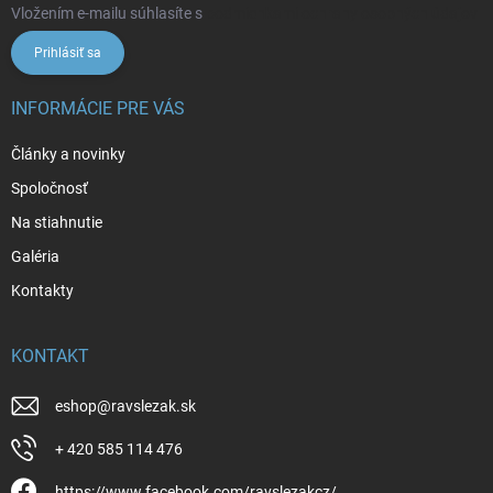
Vložením e-mailu súhlasíte s
podmienkami ochrany osobných údajov
Prihlásiť sa
INFORMÁCIE PRE VÁS
Články a novinky
Spoločnosť
Na stiahnutie
Galéria
Kontakty
KONTAKT
eshop
@
ravslezak.sk
+ 420 585 114 476
https://www.facebook.com/ravslezakcz/