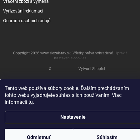
Vrácení zboží a výměna
Vyřizování reklamací
Ochrana osobních údajů
Copyright 2026
www.slezak-rav.sk
. Všetky práva vyhradené.
Upraviť
nastavenie cookies
&
Vytvoril Shoptet
Tento web používa súbory cookie. Ďalším prechádzaním
tohto webu vyjadrujete súhlas s ich používaním. Viac
informácií
tu
.
Nastavenie
Odmietnuť
Súhlasím