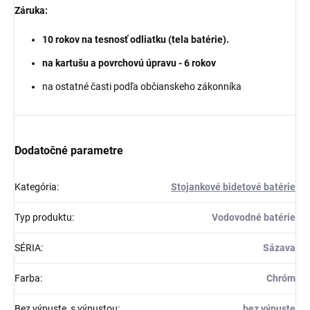
Záruka:
10 rokov na tesnosť odliatku (tela batérie).
na kartušu a povrchovú úpravu - 6 rokov
na ostatné časti podľa občianskeho zákonníka
Dodatočné parametre
Kategória
:
Stojankové bidetové batérie
Typ produktu
:
Vodovodné batérie
SÉRIA
:
Sázava
Farba
:
Chróm
Bez výpuste, s výpustou
:
bez výpuste