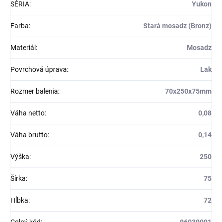
SÉRIA
:
Yukon
Farba
:
Stará mosadz (Bronz)
Materiál
:
Mosadz
Povrchová úprava
:
Lak
Rozmer balenia
:
70x250x75mm
Váha netto
:
0,08
Váha brutto
:
0,14
Výška
:
250
Šírka
:
75
Hĺbka
:
72
Colný kód
:
96039091