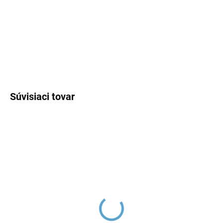
DORUČENIA
−
+
Pridať do košíka
OPÝTAŤ SA
Súvisiaci tovar
MORAVA RETRO -
Kúpeľňový doplnok