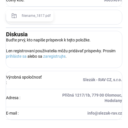
filename_1817.pdf
Diskusia
Buďte prvý, kto napíše príspevok k tejto položke.
Len registrovaní používatelia môžu pridávať príspevky. Prosím
prihláste sa
alebo sa
zaregistrujte
.
Výrobná spoločnosť
Slezák - RAV CZ, s.r.o.
:
Příčná 1217/1b, 779 00 Olomouc,
Adresa
:
Hodolany
E-mail
:
info@slezak-rav.cz