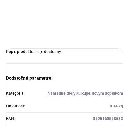
Dávkovač tekutého
mydla keramický, Stará
€43,17
mosadz (Bronz)
MKA0303SM, RAV
Slezák
Popis produktu nie je dostupný
Dodatočné parametre
Kategória
:
Náhradné diely ku kúpeľňovým doplnkom
Hmotnosť
:
0.14 kg
EAN
:
8595163558533